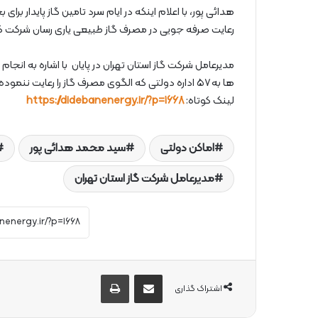
هدائی پور، با اعلام اینکه در ایام سرد تامین گاز پایدار بر
رعایت صرفه جویی در مصرف گاز طبیعی یاری رسان شرکت گاز 
ها به ۵۷ اداره دولتی که الگوی مصرف گاز را رعایت ننموده اند اخطار داده شد.
لینک کوتاه:
https://didebanenergy.ir/?p=1668
اماکن دولتی
سید محمد هدائی پور
مدیرعامل شرکت گاز استان تهران
از طریق ایمیل به اشتراک بگذارید
چاپ
اشتراک گذاری