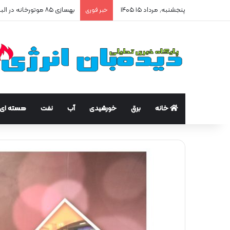
پنجشنبه, مرداد ۱۵ ۱۴۰۵
بهسازی ۸۵ موتورخانه در البرز/ صرفه‌جویی ۲۵۰ هزار مترمکعبی گاز در سه ماه
خبر فوری
خانه
برق
خورشیدی
آب
نفت
هسته ای