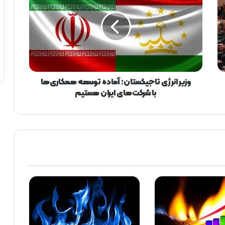
ی
ر
ا
ن
ر
ژ
ی
ت
وزیر انرژی تاجیکستان: آماده توسعه همکاری‌ها
ا
با شرکت‌های ایران هستیم
ج
ی
ک
س
ت
ا
ن
:
آ
م
ا
د