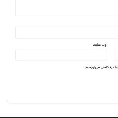
ا
ی
ا
ی
ر
ا
ن
ه
س
وب‌ سایت
ت
ی
م
باره دیدگاهی می‌نویسم.