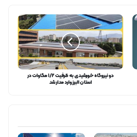
د
و
ن
ی
ر
و
گ
ا
ه
خ
دو نیروگاه خورشیدی به ظرفیت ١/٢ مگاوات در
و
استان البرز وارد مدار شد
ر
ش
ی
د
ی
ب
ه
ظ