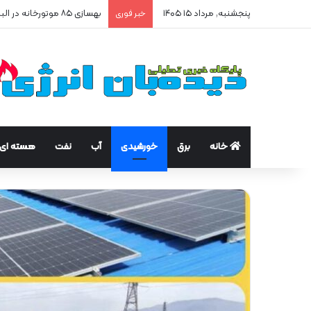
پنجشنبه, مرداد ۱۵ ۱۴۰۵
بهسازی ۸۵ موتورخانه در البرز/ صرفه‌جویی ۲۵۰ هزار مترمکعبی گاز در سه ماه
خبر فوری
خانه
برق
خورشیدی
آب
نفت
هسته ای