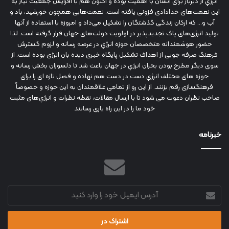
انرژي‌ از دیرباز برای انسان با اهمیت بوده و اکنون هم با افزایش جمعیت نیاز به
این نعمت‌های خدادادی فزونی یافته است. نعمت‌هایی همچون خورشید، باد و
آب و... که ارکان زندگی گذشتگان را تشکیل می‌داد و امروزه با استفاده از آنها
تولید انرژی‌های پاک تجدیدپذیر در اولویت دولت‌های جهان قرار گرفته است. لذا
حضور هوشمندانه متخصصان حوزه انرژي در عرصه رسانه و لزوم گسترش
فرهنگ صرفه جویی از اهداف تشکیل پایگاه خبری دیده بان انرژی بوده است. از
سوی دیگر مطرح بودن بحران انرژي در جهان باعث شد تا دلسوزان بخش رسانه و
حوزه های مختلف انرژي دست در دست هم نهاده و فصل تازه ای را برای
فرهنگسازی رقم بزنند. از این رو از تمامی علاقمندان به این حوزه و خصوصاً
صاحب نظران دعوت می شود تا با ارسال مقالات، نقطه نظرات و انرژي‌های مثبت
خود ما را در این راه یاری رسانند
خبرنامه
آدرس
ایمیل
خود
را