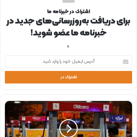
اشتراک در خبرنامه ما
برای دریافت به‌روزرسانی‌های جدید در
خبرنامه ما عضو شوید!
.و
آ
د
ر
س
ا
ی
م
ی
ا
ل
ر
خ
ا
و
ئ
د
ه
ر
ب