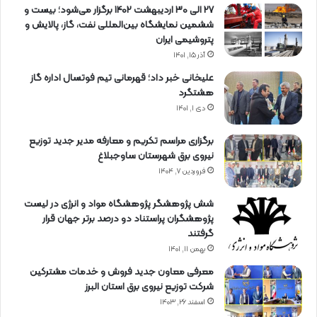
27 الی 30 اردیبهشت 1402 برگزار می‌شود؛ بیست و
ششمین نمایشگاه بین‌المللی نفت، گاز، پالایش و
پتروشیمی ایران
آذر ۱۵, ۱۴۰۱
علیخانی خبر داد؛ قهرمانی تیم فوتسال اداره گاز
هشتگرد
دی ۱, ۱۴۰۱
برگزاری مراسم تكریم و معارفه مدیر جدید توزیع
نیروی برق شهرستان ساوجبلاغ
فروردین ۷, ۱۴۰۴
شش پژوهشگر پژوهشگاه مواد و انرژی در لیست
پژوهشگران پراستناد دو درصد برتر جهان قرار
گرفتند
بهمن ۱۱, ۱۴۰۱
معرفی معاون جدید فروش و خدمات مشتركین
شركت توزیع نیروی برق استان البرز
اسفند ۲۶, ۱۴۰۳