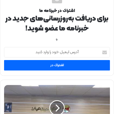
اشتراک در خبرنامه ما
برای دریافت به‌روزرسانی‌های جدید در
خبرنامه ما عضو شوید!
.و
آ
د
ر
س
ا
ی
م
ی
د
ل
ر
خ
ن
و
ش
د
س
ر