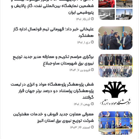
ششمین نمایشگاه بین‌المللی نفت، گاز، پالایش و
پتروشیمی ایران
آذر ۱۵, ۱۴۰۱
علیخانی خبر داد؛ قهرمانی تیم فوتسال اداره گاز
هشتگرد
دی ۱, ۱۴۰۱
برگزاری مراسم تكریم و معارفه مدیر جدید توزیع
نیروی برق شهرستان ساوجبلاغ
فروردین ۷, ۱۴۰۴
شش پژوهشگر پژوهشگاه مواد و انرژی در لیست
پژوهشگران پراستناد دو درصد برتر جهان قرار
گرفتند
بهمن ۱۱, ۱۴۰۱
معرفی معاون جدید فروش و خدمات مشتركین
شركت توزیع نیروی برق استان البرز
اسفند ۲۶, ۱۴۰۳