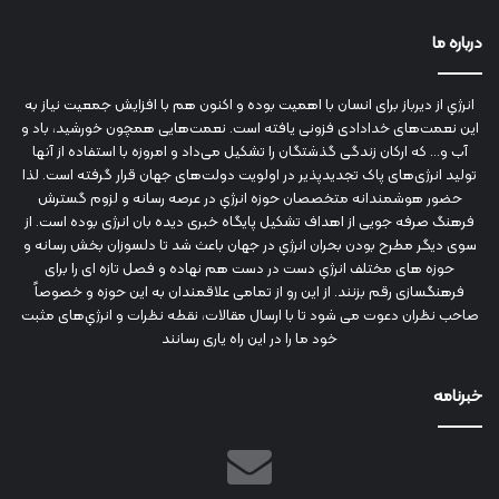
درباره ما
انرژي‌ از دیرباز برای انسان با اهمیت بوده و اکنون هم با افزایش جمعیت نیاز به
این نعمت‌های خدادادی فزونی یافته است. نعمت‌هایی همچون خورشید، باد و
آب و... که ارکان زندگی گذشتگان را تشکیل می‌داد و امروزه با استفاده از آنها
تولید انرژی‌های پاک تجدیدپذیر در اولویت دولت‌های جهان قرار گرفته است. لذا
حضور هوشمندانه متخصصان حوزه انرژي در عرصه رسانه و لزوم گسترش
فرهنگ صرفه جویی از اهداف تشکیل پایگاه خبری دیده بان انرژی بوده است. از
سوی دیگر مطرح بودن بحران انرژي در جهان باعث شد تا دلسوزان بخش رسانه و
حوزه های مختلف انرژي دست در دست هم نهاده و فصل تازه ای را برای
فرهنگسازی رقم بزنند. از این رو از تمامی علاقمندان به این حوزه و خصوصاً
صاحب نظران دعوت می شود تا با ارسال مقالات، نقطه نظرات و انرژي‌های مثبت
خود ما را در این راه یاری رسانند
خبرنامه