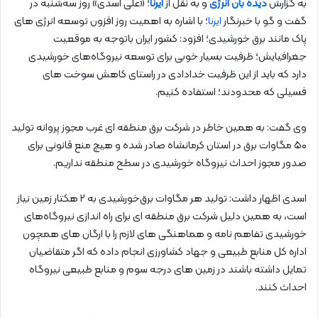
به گزارش
دیده بان انرژی
و به نقل از
ایرنا
؛ «علی اسدی» روز سه‌شنبه در
گفت و گو با خبرنگار
ایرنا
؛ با اشاره به اهمیت روز افزون توسعه انرژی های
پاک مانند برق خورشیدی؛ افزود: کشور ایران باتوجه به موقعیت
جغرافیایش؛ ظرفیت بسیار خوبی برای توسعه نیروگاه‌های خورشیدی
دارد که باید از این ظرفیت خدادادی در راستای کاهش سوخت های
فسیلی که محدودند؛ استفاده کنیم.
وی گفت: به همین خاطر در شرکت برق منطقه ای غرب مجوز پروانه تولید
۵۰ مگاوات برق در استان کرمانشاه صادر شده و هیچ منع قانونی برای
صدور مجوز احداث نیروگاه خورشیدی در سطح منطقه نداریم.
اسدی اظهار داشت: تولید هر مگاوات برق‌خورشیدی به ۲ هکتار زمین نیاز
است، به همین دلیل شرکت برق منطقه ای برای راه اندازی نیروگاه‌های
خورشیدی تفاهم نامه و هماهنگی های لازم را با ارگان های همچون
اداره کل منابع طبیعی و جهاد کشاورزی انجام داده که اگر متقاضیان
تمایل داشته باشند در زمین های درجه سوم و منابع طبیعی نیروگاه
احداث کنند.