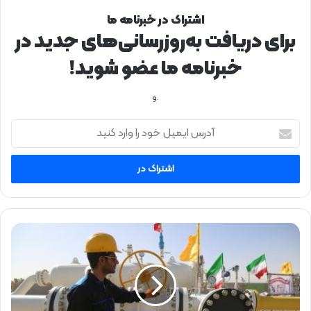
اشتراک در خبرنامه ما
برای دریافت به‌روزرسانی‌های جدید در
خبرنامه ما عضو شوید!
.و
آ
د
ر
س
ا
ی
م
ی
گ
ل
ا
خ
ز
و
ر
د
س
ر
ا