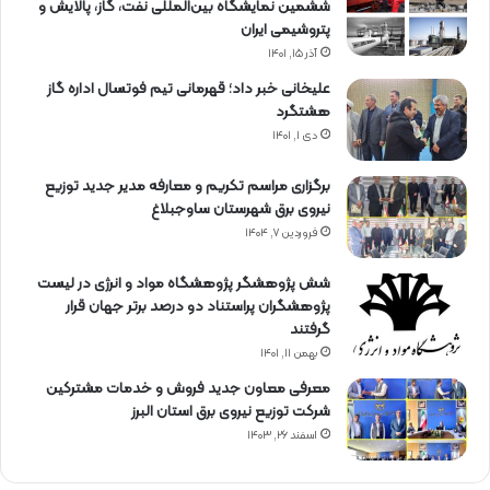
ششمین نمایشگاه بین‌المللی نفت، گاز، پالایش و
پتروشیمی ایران
آذر ۱۵, ۱۴۰۱
علیخانی خبر داد؛ قهرمانی تیم فوتسال اداره گاز
هشتگرد
دی ۱, ۱۴۰۱
برگزاری مراسم تكریم و معارفه مدیر جدید توزیع
نیروی برق شهرستان ساوجبلاغ
فروردین ۷, ۱۴۰۴
شش پژوهشگر پژوهشگاه مواد و انرژی در لیست
پژوهشگران پراستناد دو درصد برتر جهان قرار
گرفتند
بهمن ۱۱, ۱۴۰۱
معرفی معاون جدید فروش و خدمات مشتركین
شركت توزیع نیروی برق استان البرز
اسفند ۲۶, ۱۴۰۳