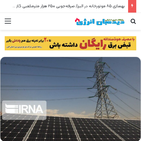
بهسازی ۸۵ موتورخانه در البرز/ صرفه‌جویی ۲۵۰ هزار مترمکعبی گاز در سه ماه
جستجو برای
من