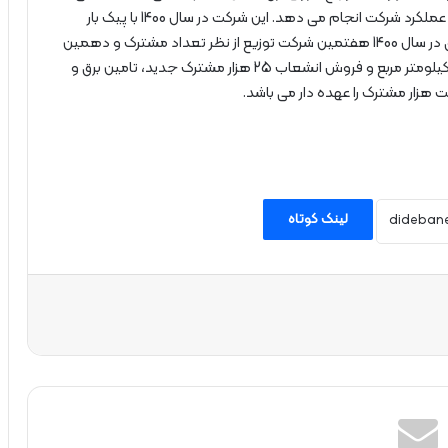
اداری و مالی مورد نیاز متقاضیان و مشترکین برق را در حوزه عملکرد شرکت انجام می دهد. این شرکت در سال 1400 با پیک بار
معادل 1445مگاوات، بر اساس گزارش تفصیلی صنعت برق در سال 1400 هفتمین شرکت توزیع از نظر تعداد مشترک و دهمین
شرکت توزیع از نظر مصرف انرژی با وسعتی به میزان 5284 کیلومتر مربع و فروش انشعاب 25 هزار مشترک جدید، تامین برق و
لینک کوتاه