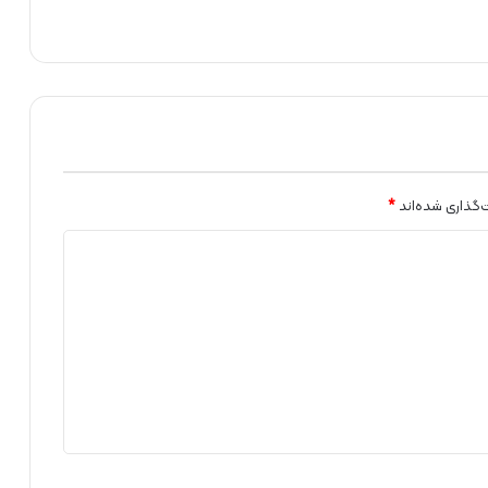
ت
۱
۲
۰
۰
م
گ
ا
و
‌گذاری شده‌اند
*
ا
ت
ن
ی
ر
و
گ
ا
ه
ت
ج
د