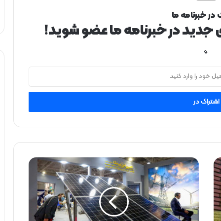
 در خبرنامه ما
ی جدید در خبرنامه ما عضو شوید!
.و
ث
ب
ت‌
ن
ا
م