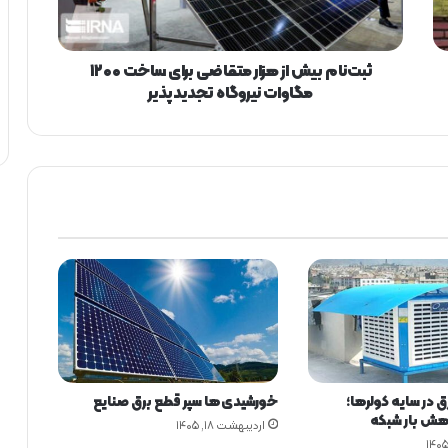
ب
ی
ش
ا
ثبت‌نام بیش از هزار متقاضی برای ساخت ۱۲۰۰
ز
مگاوات نیروگاه تجدیدپذیر
ه
ز
ا
ر
م
ت
ق
ا
ض
ی
ب
ر
ا
ی
 در سایه کولرها؛
خورشیدی‌ها سپر قطع برق صنایع
س
هش بار شبکه
ا
اردیبهشت ۱۸, ۱۴۰۵
خ