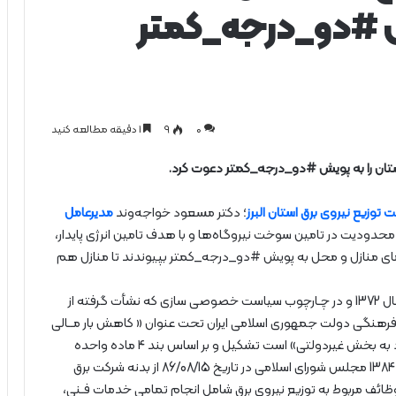
ش #دو_درجه_كمتر
0
۹
1 دقیقه مطالعه کنید
ستان را به پویش #دو_درجه_كمتر دعوت كرد.
ت توزیع نیروی برق استان البرز
؛ دکتر مسعود خواجه‌وند
مدیرعامل
 محدودیت در تامین سوخت نیروگاه‌ها و با هدف تامین انرژی پایدار،
مای منازل و محل به پویش #دو_درجه_کمتر بپیوندند تا منازل هم
گفتنی است شرکت توزیع نیروی برق غرب استان تهران در سال 1372 و در چـارچوب سیاست خصوصی سازی که نشأت گرفته از
فرهنگی دولت جمهوری اسلامی ایران تحت عنوان « کاهش بار مــالی
هزیـنه های دولت از طــریق انتقال پاره ای از وظایف موجود به بخش غیردولتی» است تشکیل و بر اساس بند 4 ماده واحده
قانون استقلال شرکت های توزیع از مراکز استان ها مصوب 1384 مجلس شورای اسلامی در تاریخ 86/08/15 از بدنه شرکت برق
وظائف مربوط به توزیع نیروی برق شامل انجام تمامی خدمات فـنی،