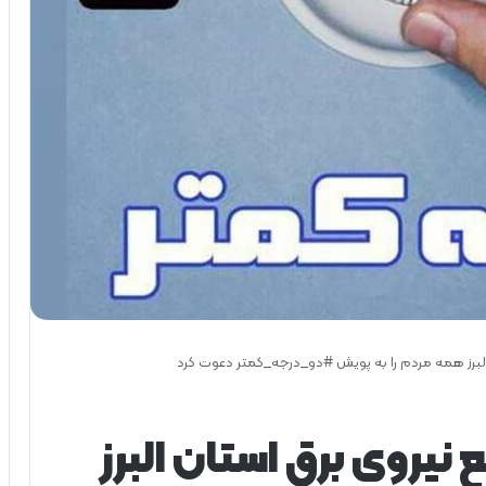
البرز همه مردم را به پویش #دو_درجه_كمتر دعوت كرد
نیروی برق استان البرز