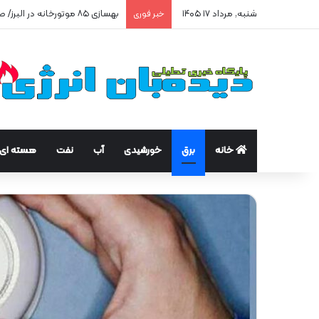
شنبه, مرداد ۱۷ ۱۴۰۵
بهسازی ۸۵ موتورخانه در البرز/ صرفه‌جویی ۲۵۰ هزار مترمکعبی گاز در سه ماه
خبر فوری
خانه
برق
خورشیدی
آب
نفت
هسته ای