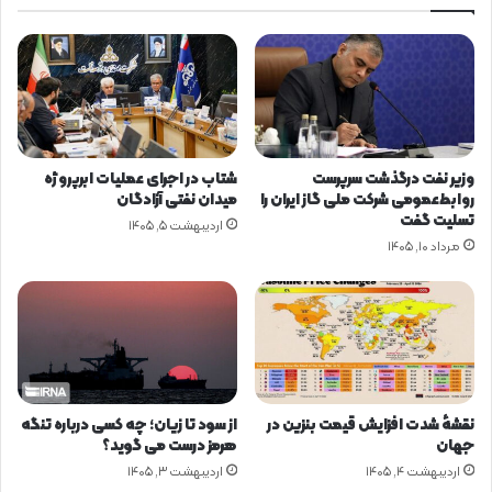
ا
و
ب
ا
ط
ی
ب
د
ر
ه‌
گ
ه
ز
ا
ی
ی
وزیر نفت درگذشت سرپرست
شتاب در اجرای عملیات ابرپروژه
د
ح
روابط‌عمومی شرکت ملی گاز ایران را
میدان نفتی آزادگان
ه
و
تسلیت گفت
اردیبهشت ۵, ۱۴۰۵
ش
ز
مرداد ۱۰, ۱۴۰۵
ب
ه
ك
ا
ه
ن
آ
ر
ز
ژ
م
ی
ا
ب
ي
ه
نقشهٔ شدت افزایش قیمت بنزین در
از سود تا زیان؛ چه کسی درباره تنگه
ش
س
جهان
هرمز درست می گوید؟
گ
ر
اردیبهشت ۴, ۱۴۰۵
اردیبهشت ۳, ۱۴۰۵
ا
م