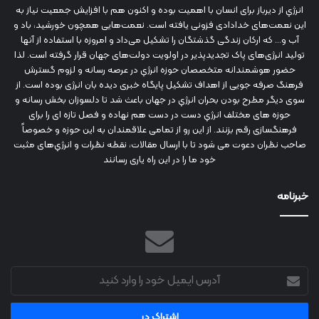
انرژي‌ از دیرباز برای انسان با اهمیت بوده و اکنون هم با افزایش جمعیت نیاز به
این نعمت‌های خدادادی فزونی یافته است. نعمت‌هایی همچون خورشید، باد و
آب و... که ارکان زندگی گذشتگان را تشکیل می‌داد و امروزه با استفاده از آنها
تولید انرژی‌های پاک تجدیدپذیر در اولویت دولت‌های جهان قرار گرفته است. لذا
حضور هوشمندانه متخصصان حوزه انرژي در عرصه رسانه و لزوم گسترش
فرهنگ صرفه جویی از اهداف تشکیل پایگاه خبری دیده بان انرژی بوده است. از
سوی دیگر مطرح بودن بحران انرژي در جهان باعث شد تا دلسوزان بخش رسانه و
حوزه های مختلف انرژي دست در دست هم نهاده و فصل تازه ای را برای
فرهنگسازی رقم بزنند. از این رو از تمامی علاقمندان به این حوزه و خصوصاً
صاحب نظران دعوت می شود تا با ارسال مقالات، نقطه نظرات و انرژي‌های مثبت
خود ما را در این راه یاری رسانند
خبرنامه
آدرس
ایمیل
خود
را