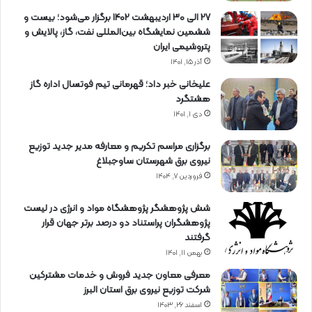
27 الی 30 اردیبهشت 1402 برگزار می‌شود؛ بیست و
ششمین نمایشگاه بین‌المللی نفت، گاز، پالایش و
پتروشیمی ایران
آذر ۱۵, ۱۴۰۱
علیخانی خبر داد؛ قهرمانی تیم فوتسال اداره گاز
هشتگرد
دی ۱, ۱۴۰۱
برگزاری مراسم تكریم و معارفه مدیر جدید توزیع
نیروی برق شهرستان ساوجبلاغ
فروردین ۷, ۱۴۰۴
شش پژوهشگر پژوهشگاه مواد و انرژی در لیست
پژوهشگران پراستناد دو درصد برتر جهان قرار
گرفتند
بهمن ۱۱, ۱۴۰۱
معرفی معاون جدید فروش و خدمات مشتركین
شركت توزیع نیروی برق استان البرز
اسفند ۲۶, ۱۴۰۳