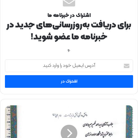
اشتراک در خبرنامه ما
برای دریافت به‌روزرسانی‌های جدید در
خبرنامه ما عضو شوید!
.و
آ
د
ر
س
ا
ی
م
ی
ک
ل
ا
خ
ر
و
ش
د
ن