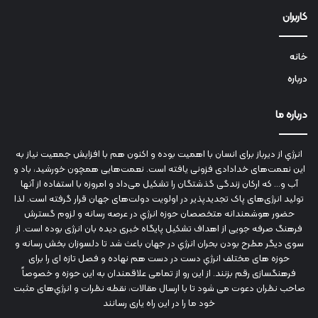
کاربران
خانه
درباره
درباره ما
انرژي‌ از دیرباز برای انسان با اهمیت بوده و اکنون هم با افزایش جمعیت نیاز به
این نعمت‌های خدادادی فزونی یافته است. نعمت‌هایی همچون خورشید، باد و
آب و... که ارکان زندگی گذشتگان را تشکیل می‌داد و امروزه با استفاده از آنها
تولید انرژی‌های پاک تجدیدپذیر در اولویت دولت‌های جهان قرار گرفته است. لذا
حضور هوشمندانه متخصصان حوزه انرژي در عرصه رسانه و لزوم گسترش
فرهنگ صرفه جویی از اهداف تشکیل پایگاه خبری دیده بان انرژی بوده است. از
سوی دیگر مطرح بودن بحران انرژي در جهان باعث شد تا دلسوزان بخش رسانه و
حوزه های مختلف انرژي دست در دست هم نهاده و فصل تازه ای را برای
فرهنگسازی رقم بزنند. از این رو از تمامی علاقمندان به این حوزه و خصوصاً
صاحب نظران دعوت می شود تا با ارسال مقالات، نقطه نظرات و انرژي‌های مثبت
خود ما را در این راه یاری رسانند