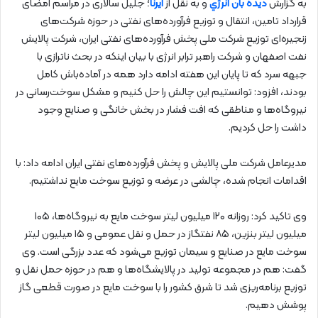
به گزارش
دیده بان انرژي
و به نقل از
ایرنا
؛ جلیل سالاری در مراسم امضای
قرارداد تامین، انتقال و توزیع فرآورده‌های نفتی در حوزه شرکت‌های
زنجیره‌ای توزیع شرکت ملی پخش فرآورده‌های نفتی ایران، شرکت پالایش
نفت اصفهان و شرکت راهبر ترابر انرژی با بیان اینکه در بحث ناترازی با
جبهه سرد که تا پایان این هفته ادامه دارد همه در آماده‌باش کامل
بودند، افزود: توانستیم این چالش را حل کنیم و مشکل سوخت‌رسانی در
نیروگاه‌ها و مناطقی که افت فشار در بخش خانگی و صنایع وجود
داشت را حل کردیم.
مدیرعامل شرکت ملی پالایش و پخش فرآورده‌های نفتی ایران ادامه داد: با
اقدامات انجام شده، چالشی در عرضه و توزیع سوخت مایع نداشتیم.
وی تاکید کرد: روزانه ۱۲۰ میلیون لیتر سوخت مایع به نیروگاه‌ها، ۱۰۵
میلیون لیتر بنزین، ۸۵ نفتگاز در حمل و نقل عمومی و ۱۵ میلیون لیتر
سوخت مایع در صنایع و سیمان توزیع می‌شود که عدد بزرگی است. وی
گفت: هم در مجموعه تولید در پالایشگاه‌ها و هم در حوزه حمل نقل و
توزیع برنامه‌ریزی شد تا شرق کشور را با سوخت مایع در صورت قطعی گاز
پوشش دهیم.