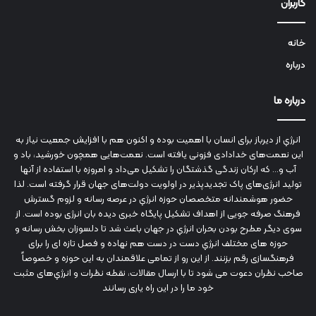
کاربران
خانه
درباره
درباره ما
انرژي‌ از دیرباز برای انسان با اهمیت بوده و اکنون هم با افزایش جمعیت نیاز به
این نعمت‌های خدادادی فزونی یافته است. نعمت‌هایی همچون خورشید، باد و
آب و... که ارکان زندگی گذشتگان را تشکیل می‌داد و امروزه با استفاده از آنها
تولید انرژی‌های پاک تجدیدپذیر در اولویت دولت‌های جهان قرار گرفته است. لذا
حضور هوشمندانه متخصصان حوزه انرژي در عرصه رسانه و لزوم گسترش
فرهنگ صرفه جویی از اهداف تشکیل پایگاه خبری دیده بان انرژی بوده است. از
سوی دیگر مطرح بودن بحران انرژي در جهان باعث شد تا دلسوزان بخش رسانه و
حوزه های مختلف انرژي دست در دست هم نهاده و فصل تازه ای را برای
فرهنگسازی رقم بزنند. از این رو از تمامی علاقمندان به این حوزه و خصوصاً
صاحب نظران دعوت می شود تا با ارسال مقالات، نقطه نظرات و انرژي‌های مثبت
خود ما را در این راه یاری رسانند