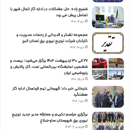
شفیع زاده: حل مشکلات در اداره گاز کمال شهر با
تعامل پیش می رود
دی ۱۷, ۱۴۰۱
مجموعه تشکر و قدردانی از زحمات مدیریت و
کارکنان شرکت توزیع نیروی برق استان البرز
دی ۲۰, ۱۴۰۲
27 الی 30 اردیبهشت 1402 برگزار می‌شود؛ بیست و
ششمین نمایشگاه بین‌المللی نفت، گاز، پالایش و
پتروشیمی ایران
آذر ۱۵, ۱۴۰۱
علیخانی خبر داد؛ قهرمانی تیم فوتسال اداره گاز
هشتگرد
دی ۱, ۱۴۰۱
برگزاری مراسم تكریم و معارفه مدیر جدید توزیع
نیروی برق شهرستان ساوجبلاغ
فروردین ۷, ۱۴۰۴