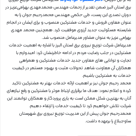
برق استان البرز ضمن تقدیر از زحمات مهندس محمدمهدی بهرامی‌عزیز در
دوران تصدی این پست، طی حکمی مهندس محمدرحیم جوان را به
عنوان معاون فروش و خدمات مشترکین منصوب و برای ایشان در انجام
شایسته مسئولیت جدید آرزوی موفقیت کرد. همچنین محمد مهدی
بهرامی عزیز به عنوان مشاور مدیرعامل منصوب شد.
مدیرعامل شركت توزیع نیروی برق استان البرز با اشاره به اهمیت خدمات
مشترکین در جلب رضایت مردم در ادامه خاطرنشان کرد: امیدوارم با
تجارت و توانایی های معاون جدید خدمات مشترکین و همراهی
همکاران آن معاونت شاهد تحولات مثبت و بهبود مستمر در کیفیت
خدمات به مشترکین باشیم.
محمد رحیم جوان نیز بر اهمیت ارائه خدمات بهتر به مشترکین تاکید
کرده و اعلام نمود: هدف ما برقراری ارتباط موثر با مشترکین و رفع نیازهای
آنان به بهترین شکل ممکن است به یاری پروردگار و همکاران توانمند این
شرکت تلاش خواهیم کرد تا کیفیت خدمات را ارتقاء دهیم.
محمدرحیم جوان پیش از این مدیریت توزیع نیروی برق شهرستان
ساوجبلاغ را برعهده داشت.