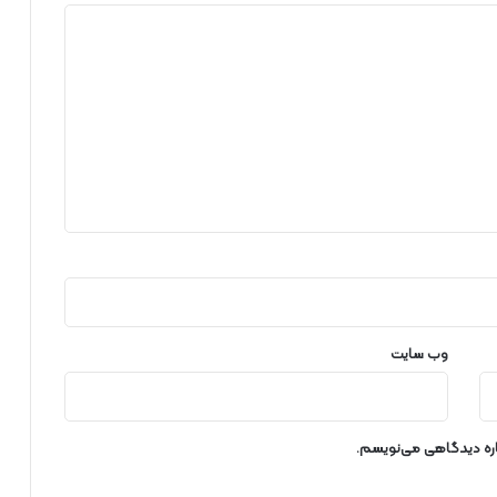
ر
م
د
ا
ر
ت
و
ل
ی
د
ب
ر
ق
ک
ش
و
وب‌ سایت
ر
ق
ر
ا
باره دیدگاهی می‌نویسم.
ر
د