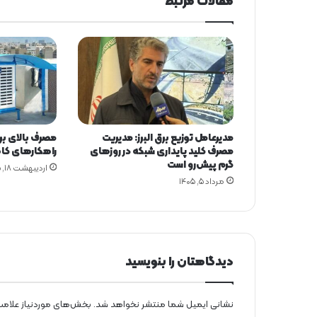
مقالات مرتبط
گ
ی
ب
ر
ق
د
ر
خ
و
مدیرعامل توزیع برق البرز: مدیریت
مصرف بالای برق
ز
مصرف کلید پایداری شبکه در روزهای
راهکارهای کا
س
گرم پیش‌رو است
اردیبهشت ۱۸, ۱۴۰۵
ت
مرداد ۵, ۱۴۰۵
ا
ن
پ
ا
د
ا
دیدگاهتان را بنویسید
ش
خ
و
نشانی ایمیل شما منتشر نخواهد شد.
بخش‌های موردنیاز علامت