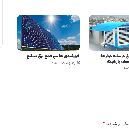
ب
ر
ق
ن
ی
ر
و
گ
ا
 در سایه کولرها؛
خورشیدی‌ها سپر قطع برق صنایع
ه
هش بار شبکه
ر
اردیبهشت ۱۸, ۱۴۰۵
ا
م
ی
ن
ا
ه
و
ا
ز
د
‌گذاری شده‌اند
*