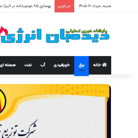
شنبه, مرداد ۱۷ ۱۴۰۵
بهسازی ۸۵ موتورخانه در البرز/ صرفه‌جویی ۲۵۰ هزار مترمکعبی گاز در سه ماه
خبر فوری
خانه
برق
خورشیدی
آب
نفت
هسته ای