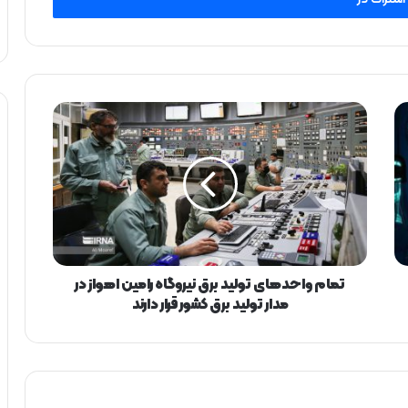
ت
م
ا
م
و
ا
ح
د
ه
ا
تمام واحدهای تولید برق نیروگاه رامین اهواز در
ی
مدار تولید برق کشور قرار دارند
ت
و
ل
ی
د