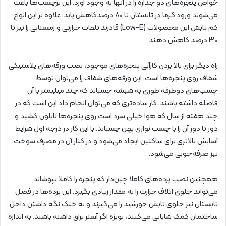
خواص پنجره‌های دو جداره را در آنها به وجود آورد. این برچسب‌ها باعث
می‌شوند ورود گرما در تابستان تا ۸۰ درصدکاهش یابد. علاوه بر این انواع
کم تابش این محصولات (Low-E) قادرند تلفات حرارتی و زمستانی را نیز تا
۳۰ درصد کاهش دهند.
راه دیگر برای بالا بردن کارآیی پنجره‌های موجود، نصب ورقه‌های پلاستیکی
شفاف روی پنجره‌ها است. این ورقه‌های شفاف را می‌توان توسط
چسب‌های دوطرفه طوری به شیشه چسباند که چند میلیمتر با آن
فاصله داشته باشند. کار ساده‌تری که می‌توان انجام داد این است که در
چند هفته از سال که هوا خیلی سرد است روی پنجره‌ها نایلون کشید و
دور تا دور آن را با چسب نواری پهن چسباند. با این کار در درجه اول شرایط
آسایش بالاتری برای ساکنین ایجاد می‌شود و در کنار آن در مصرف سوخت
نیز صرفه‌جویی می‌شود.
همچنین نصب پرده‌های کاملا چین‌دار که پنجره را کاملا بپوشاند
می‌تواند جلوی اتلاف حرارت را به مقدار زیادی بگیرد. این پرده‌ها در فصل
تابستان نیز جلوی تابش خورشید را می‌گیرند و به خنک نگه داشتن داخل
ساختمان کمک شایانی می‌کنند، بویژه اگر آستر براق داشته باشند. به اندازه