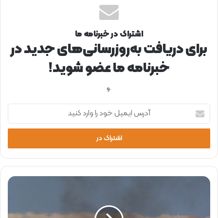
اشتراک در خبرنامه ما
برای دریافت به‌روزرسانی‌های جدید در
خبرنامه ما عضو شوید!
.و
آ
د
ر
س
ا
ی
م
ی
چ
ل
ر
خ
ا
و
ب