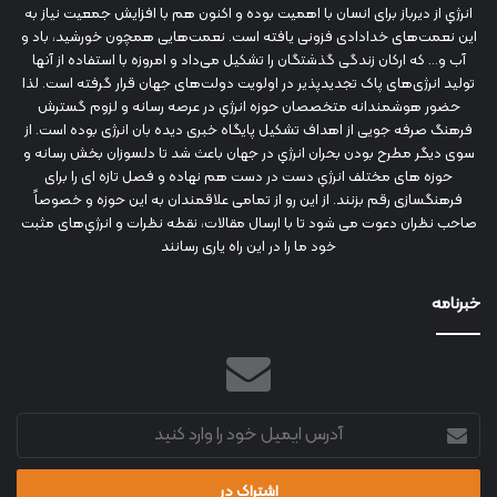
انرژي‌ از دیرباز برای انسان با اهمیت بوده و اکنون هم با افزایش جمعیت نیاز به
این نعمت‌های خدادادی فزونی یافته است. نعمت‌هایی همچون خورشید، باد و
آب و... که ارکان زندگی گذشتگان را تشکیل می‌داد و امروزه با استفاده از آنها
تولید انرژی‌های پاک تجدیدپذیر در اولویت دولت‌های جهان قرار گرفته است. لذا
حضور هوشمندانه متخصصان حوزه انرژي در عرصه رسانه و لزوم گسترش
فرهنگ صرفه جویی از اهداف تشکیل پایگاه خبری دیده بان انرژی بوده است. از
سوی دیگر مطرح بودن بحران انرژي در جهان باعث شد تا دلسوزان بخش رسانه و
حوزه های مختلف انرژي دست در دست هم نهاده و فصل تازه ای را برای
فرهنگسازی رقم بزنند. از این رو از تمامی علاقمندان به این حوزه و خصوصاً
صاحب نظران دعوت می شود تا با ارسال مقالات، نقطه نظرات و انرژي‌های مثبت
خود ما را در این راه یاری رسانند
خبرنامه
آدرس
ایمیل
خود
را