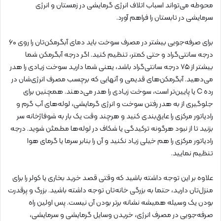
محوطه می‌تواند اسباب اتلاف انرژی گرمایشی در زمستان و انرژی
سرمایشی در تابستان را فراهم آورد.
برای صرفه‌جویی بیشتر در مصرف سوخت باید دمای آبگرمکن‌تان را روی ۶۰
درجه سانتی‌گراد و حتی کمتر، تنظیم کنید. اگر درجه آبگرمکن شما
بیشتر از ۷۵ درجه سانتی‌گراد باشد، یعنی شما دارید سوخت زیادی را هدر
می‌دهید. آبگرمکن‌های قدیمی و آنهایی که برچسب مصرف انرژی‌شان در
رده C یا پایین‌تر است، سوخت زیادی را هدر می‌دهند. همچنین برای
جلوگیری از به هدر رفتن سوخت و انرژی گرمایشی، لوله‌های‌ آب گرم و
رادیاتور مرکزی را عایق‌بندی کنید و هرچند وقت یک بار به شوفاژخانه سر
بزنید تا از نبود هرگونه ترکیدگی یا شکاف در لوله‌ها مطمئن شوید. درجه
رادیاتور مرکزی را هم خیلی زیاد نکنید و آن را بنابر سرما یا گرمای هوا
تنظیم نمایید.
علاوه بر این توجه داشته باشید که وقتی قصد خرید بخاری یا کولر را برای
منزل‌تان دارید، حتما به بزرگی خانه‌تان توجه داشته باشید. بزرگ و پرقدرت
بودن یک وسیله همیشه نشانه برتر بودن آن نیست. پس اولین راه
صرفه‌جویی در مصرف انرژی، خریدن وسایل گرمایشی و سرمایشی،