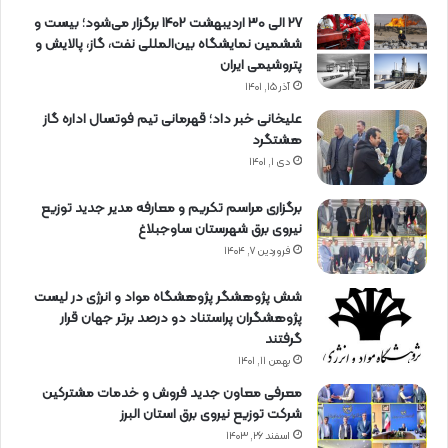
27 الی 30 اردیبهشت 1402 برگزار می‌شود؛ بیست و
ششمین نمایشگاه بین‌المللی نفت، گاز، پالایش و
پتروشیمی ایران
آذر ۱۵, ۱۴۰۱
علیخانی خبر داد؛ قهرمانی تیم فوتسال اداره گاز
هشتگرد
دی ۱, ۱۴۰۱
برگزاری مراسم تكریم و معارفه مدیر جدید توزیع
نیروی برق شهرستان ساوجبلاغ
فروردین ۷, ۱۴۰۴
شش پژوهشگر پژوهشگاه مواد و انرژی در لیست
پژوهشگران پراستناد دو درصد برتر جهان قرار
گرفتند
بهمن ۱۱, ۱۴۰۱
معرفی معاون جدید فروش و خدمات مشتركین
شركت توزیع نیروی برق استان البرز
اسفند ۲۶, ۱۴۰۳