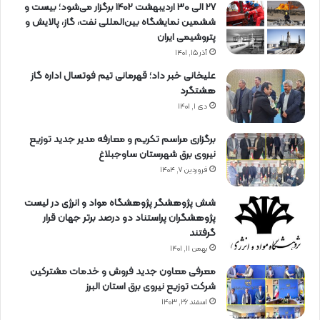
27 الی 30 اردیبهشت 1402 برگزار می‌شود؛ بیست و
ششمین نمایشگاه بین‌المللی نفت، گاز، پالایش و
پتروشیمی ایران
آذر ۱۵, ۱۴۰۱
علیخانی خبر داد؛ قهرمانی تیم فوتسال اداره گاز
هشتگرد
دی ۱, ۱۴۰۱
برگزاری مراسم تكریم و معارفه مدیر جدید توزیع
نیروی برق شهرستان ساوجبلاغ
فروردین ۷, ۱۴۰۴
شش پژوهشگر پژوهشگاه مواد و انرژی در لیست
پژوهشگران پراستناد دو درصد برتر جهان قرار
گرفتند
بهمن ۱۱, ۱۴۰۱
معرفی معاون جدید فروش و خدمات مشتركین
شركت توزیع نیروی برق استان البرز
اسفند ۲۶, ۱۴۰۳