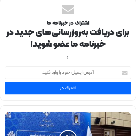
اشتراک در خبرنامه ما
برای دریافت به‌روزرسانی‌های جدید در
خبرنامه ما عضو شوید!
.و
آ
د
ر
س
ا
ی
م
ی
ن
ل
ش
خ
س
و
ت