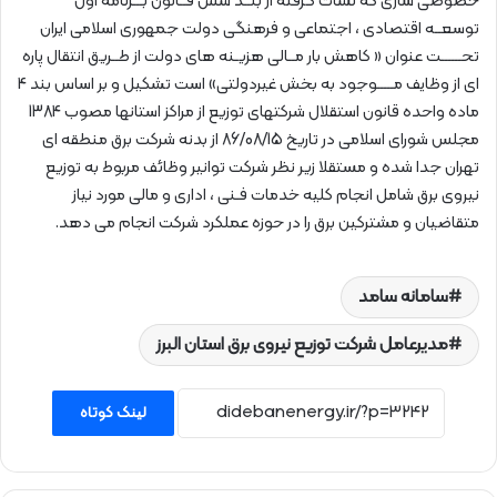
خصوصی سازی که نشأت گرفته از بنــد شش قــانون بـــرنامه اول
توسعــه اقتصادی ، اجتماعی و فرهنگی دولت جمهوری اسلامی ایران
تحــــــت عنوان « کاهش بار مــالی هزیـنه های دولت از طــریق انتقال پاره
ای از وظایف مـــــوجود به بخش غیردولتی» است تشکیل و بر اساس بند 4
ماده واحده قانون استقلال شرکتهای توزیع از مراکز استانها مصوب 1384
مجلس شورای اسلامی در تاریخ 86/08/15 از بدنه شرکت برق منطقه ای
تهران جدا شده و مستقلا زیر نظر شرکت توانیر وظائف مربوط به توزیع
نیروی برق شامل انجام کلیه خدمات فـنی ، اداری و مالی مورد نیاز
متقاضیان و مشترکین برق را در حوزه عملکرد شرکت انجام می دهد.
سامانه سامد
مدیرعامل شركت توزیع نیروی برق استان البرز
لینک کوتاه