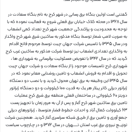
گفتنی است اولین بنگاه برق رسانی در شهر کرج به نام بنگاه سعادت در
سال 1328 در محله کلاک خیابان برق فعلی شروع به فعالیت نموده که با
توجه به محدودیت و پراکندگی جمعیت شهر کرج تعداد کمی انشعاب
به صورت لامپ شمار توسط بنگاه مذکور به ساکنین شرق شهر کرج واگذار
ودر سال 1335 با تاسیس شرکت جهان چیت توسط مرحوم فاتح اقدام
به واگذاری تعدادی انشعاب نیز توسط شرکت مذکور به ساکنین غرب کرج
گردید که در سال 1342 با تفویض مسئولیت برقرسانی به شهرداری ها ،
شهرداری کرج تاسیسات موجود را از بنگاه سعادت و شرکت جهان چیت
تحویل و اقدام به فروش انشعاب و تامین روشنایی معابر نمود که در
سال 1345 این وظیفه به برق تهران محول گردید و با نصب دو دستگاه
ژنراتور دیزلی کاتر پیلار هر یک به قدرت 100 کیلوولت و دو دستگاه ژنراتور
دویتز 60 کیلوواتی در ساختمان فعلی منطقه برق شرق کرج عملیات
تامین برق ساکنین شهر کرج آغاز و پس از آن به مرور زمان با تجهیز پست
63 کیلوولت کمال آباد و احداث خطوط فشار متوسط ، ژنراتورهای دیزلی
جمع آوری و تامین برق از طریق شبکه سراسری آغاز گردید. همچنین شرکت
توزیــع نیروی برق غرب استان تـــــهران در سال 1372 و در چـارچوب سیاست