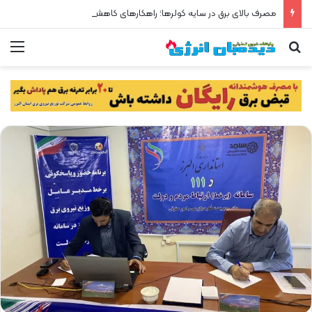
مصرف بالای برق در سایه کولرها؛ راهکارهای کاهش بار شبکه
جستجو برای
من