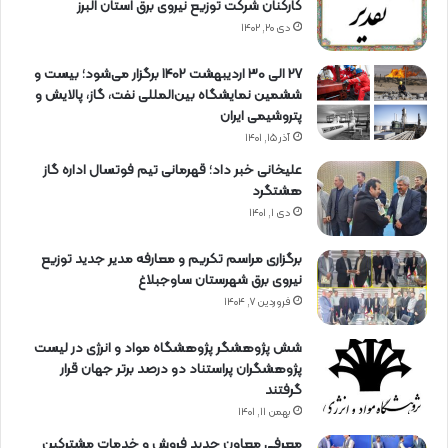
کارکنان شرکت توزیع نیروی برق استان البرز
دی ۲۰, ۱۴۰۲
27 الی 30 اردیبهشت 1402 برگزار می‌شود؛ بیست و
ششمین نمایشگاه بین‌المللی نفت، گاز، پالایش و
پتروشیمی ایران
آذر ۱۵, ۱۴۰۱
علیخانی خبر داد؛ قهرمانی تیم فوتسال اداره گاز
هشتگرد
دی ۱, ۱۴۰۱
برگزاری مراسم تكریم و معارفه مدیر جدید توزیع
نیروی برق شهرستان ساوجبلاغ
فروردین ۷, ۱۴۰۴
شش پژوهشگر پژوهشگاه مواد و انرژی در لیست
پژوهشگران پراستناد دو درصد برتر جهان قرار
گرفتند
بهمن ۱۱, ۱۴۰۱
معرفی معاون جدید فروش و خدمات مشتركین