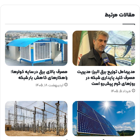
د
ر
مقالات مرتبط
م
و
ر
د
ک
و
ل
ر
آ
مدیرعامل توزیع برق البرز: مدیریت
مصرف بالای برق در سایه کولرها؛
ب
مصرف کلید پایداری شبکه در
راهکارهای کاهش بار شبکه
ی
روزهای گرم پیش‌رو است
اردیبهشت ۱۸, ۱۴۰۵
مرداد ۵, ۱۴۰۵