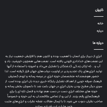
کاربران
خانه
درباره
درباره ما
انرژي‌ از دیرباز برای انسان با اهمیت بوده و اکنون هم با افزایش جمعیت نیاز به
این نعمت‌های خدادادی فزونی یافته است. نعمت‌هایی همچون خورشید، باد و
آب و... که ارکان زندگی گذشتگان را تشکیل می‌داد و امروزه با استفاده از آنها
تولید انرژی‌های پاک تجدیدپذیر در اولویت دولت‌های جهان قرار گرفته است. لذا
حضور هوشمندانه متخصصان حوزه انرژي در عرصه رسانه و لزوم گسترش
فرهنگ صرفه جویی از اهداف تشکیل پایگاه خبری دیده بان انرژی بوده است. از
سوی دیگر مطرح بودن بحران انرژي در جهان باعث شد تا دلسوزان بخش رسانه و
حوزه های مختلف انرژي دست در دست هم نهاده و فصل تازه ای را برای
فرهنگسازی رقم بزنند. از این رو از تمامی علاقمندان به این حوزه و خصوصاً
صاحب نظران دعوت می شود تا با ارسال مقالات، نقطه نظرات و انرژي‌های مثبت
خود ما را در این راه یاری رسانند