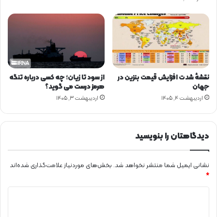
ک
ج
ا
م
ر
ا
ج
ع
نقشهٔ شدت افزایش قیمت بنزین در
از سود تا زیان؛ چه کسی درباره تنگه
ه
جهان
هرمز درست می گوید؟
ک
اردیبهشت ۴, ۱۴۰۵
اردیبهشت ۳, ۱۴۰۵
ن
ن
د
؟
دیدگاهتان را بنویسید
نشانی ایمیل شما منتشر نخواهد شد.
بخش‌های موردنیاز علامت‌گذاری شده‌اند
*
د
ی