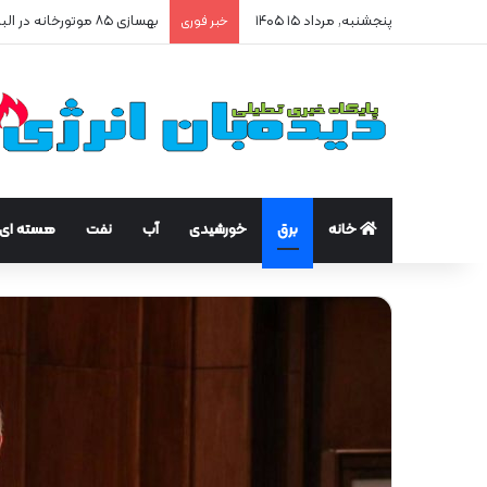
پنجشنبه, مرداد ۱۵ ۱۴۰۵
بهسازی ۸۵ موتورخانه در البرز/ صرفه‌جویی ۲۵۰ هزار مترمکعبی گاز در سه ماه
خبر فوری
خانه
برق
خورشیدی
آب
نفت
هسته ای