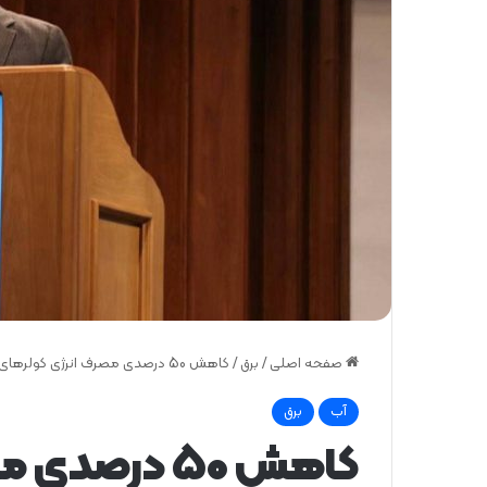
صفحه اصلی
/
برق
/
کاهش 50 درصدی مصرف انرژی کولرهای آبی با تعیین استانداردهای جدید
آب
برق
کاهش 50 درص