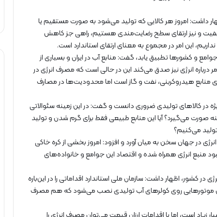
ظهار داشت: امروز هر کالایی که تولید می‌شود به صورت مستقیم یا
یفیت و نیز ارتقای سطح رضایت‌مندی هستیم، راهی جز کاهش
ریم، این امر در مجموع به معنای ارتقای استاندارد است.
ایط جوامع و کشورها تطبیق یابد، گفت: منابع آب در ایران و بسیاری از
باره انرژی نیز صدق می‌کند این در حالی است که مصرف انرژی در
ارای منابع هیدروکربنی، نفت و گاز است اما محدودیت‌ها در مصارف
ه‌ویژه در کالاهای تولیدی ضروری دانست و گفت: در این زمینه سئوالاتی
هینه صورت می‌گیرد؟ آیا این منابع طبیعی فقط برای گرم شدن و تولید
تولید می‌کنیم؟
ژی در جهان سخن به میان آورد و افزود: امروز بخشی از کره خاکی
ود منبع انرژی همراه شده و اقتصاد این جوامع و خانواده‌های
ژی در کشور، اظهار داشت: سازمان ملی استاندارد اقداماتی را در این‌باره
س آن موتورهایی روی کولرهای آب تولیدی نصب می‌شود که هم مصرف
یاد است، اما با اقدامات ارزان ‌قیمت می‌توان مصرف انرژی را