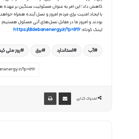
کاهش داد؛ این امر به عنوان مسئولیت سنگین بر عهده همه ا
با ایجاد امنیت برای مردم امروز و نسل آینده همراه خواه
بودند و امروز ما در مقابل نسل‌های آتی مسئول هستیم.
لینک کوتاه:
https://didebanenergy.ir/?p=1216
آب
استاندارد
برق
روز ملی کی
از طریق ایمیل به اشتراک بگذارید
چاپ
اشتراک گذاری