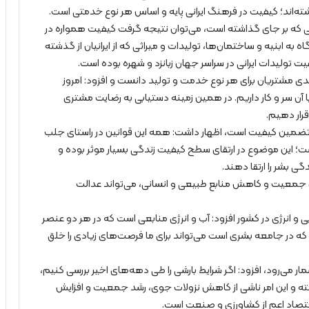
شته‌اند؛ کیفیت در فرهنگ ایرانی پایه و اساس هر نوع خدمتی است.
اتی که بر جای گذاشته است، می‌توان نتیجه گرفت کیفیت همواره در
گاه به ابنیه و ساختمان‌ها، تولیدات و میراثی که از ایرانیان از گذشته
یت تولیدات ایرانی در سراسر جهان زبانزد و شهره بوده است.
ی مشتریان برای هر نوع خدمت و تولید دانست و افزود: امروز
ن سر و کار داریم. در همین زمینه دستیابی به رضایت مشتری
رار دهیم.
رای تضمین کیفیت است، اظهار داشت: همه این قوانین در راستای جلب
 این موضوع در ارتقای سطح کیفیت زندگی بسیار موثر بوده و
 بشر را ارتقا دهند.
یش جمعیت و کاهش منابع طبیعی و انسانی، می‌تواند عدالت
ی و انرژی در کشور افزود: آب و انرژی منابعی است که در هر دو عنصر
در جامعه بشری است می‌تواند برای ما فرصت‌های زیادی را خلق
ار می‌رود، افزود: اگر شرایط بارشی را طی دهه‌های اخیر بررسی کنیم،
فته و این امر ناشی از کاهش نزولات جوی، رشد جمعیت و افزایش
قتصاد اعم از کشاورزی و صنعت است.