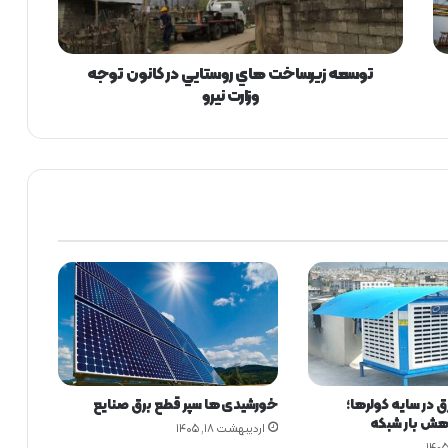
ي
ر
س
ا
توسعه زيرساخت هاي روستايي در كانون توجه
خ
وزارت نيرو
ت
ه
ا
ي
ر
و
س
ت
ا
ي
ي
د
ر
ك
 در سایه کولرها؛
خورشیدی‌ها سپر قطع برق صنایع
ا
هش بار شبکه
ن
اردیبهشت ۱۸, ۱۴۰۵