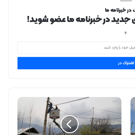
 در خبرنامه ما
ی جدید در خبرنامه ما عضو شوید!
.و
ت
و
س
ع
ه
ز