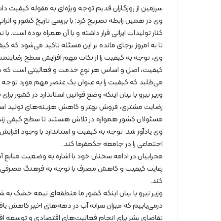
سرزمین از روزگاران قدیم توجه ویژه‌ای به مقوله کیفیت دا
وی در همین رابطه تصریح کرد: با بررسی تاریخ کشور و اثر
کنار تولیدات ایرانی قرار داشته و با آن همراه بوده است. با ن
تا به امروز برجای مانده بر این مسئله تاکید می‌شود که کیف
وی، توجه به کیفیت را از نکات مهم افزایش سطح رضایتمند
کیفیت، اصل و اساس هر نوع خدمت و فعالیتی است که با آ
می‌طلبد که کیفیت را به عنوان یک عنصر مهم مورد توجه ق
وزیر نیرو با بیان اینکه وضع قوانین استاندارد در کشور ب
رضایت مشتری، فروش بهتر و کاهش هزینه‌های تولید است؛
مسئولان کشور همواره در تلاش هستند تا سطح کیفی زندگی
وی یادآور شد: توجه به کیفیت و استاندارد با وجود افزا
اجتماعی را در جامعه حکمفرما کند.
محرابیان در ادامه سخنان خود با اشاره به وضعیت منابع آب
رعایت کیفیت و کاهش مصرف با توجه به فرهنگ مصرفی که 
کند.
وزیر نیرو با بیان اینکه کشور ما منطقه‌ای نیمه خشک به شم
درمی‌یابیم که میزان سرانه آب در دهه‌های اخیر کاهش یا
تقاضای بشر برای انجام فعالیت‌های اقتصادی و توسعه ا