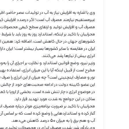
وی با اشاره به افزایش نیاز به آب در تولیدات عصر حاضر، ا
غیرمستقیم نیازمند مصرف آب است؛ اگر درصدد افزایش ک
مصرف آب و افزایش تولید و ارتقای سطح کیفی محصولات ندا
محرابیان با تاکید بر اینکه، استاندارد روز به روز باید با شر
کشورهای جهان در حال کاهش است، اضافه کرد: همین امر در
ایران در مقایسه با سایر کشورها بسیار بیشتر است؛ ایران د
انرژی بیش از نیازها رشد می‌کنند.
وزیر نیرو، وضع قوانین استاندارد و نظارت بر اجرای آن را ب
مطرح است از قبیل اینکه آیا با این میزان انرژی، استفاده ب
نور و مصارف اینچنینی است؟ چه میزان از این انرژی را صرف 
این عضو کابینه دولت در ادامه صحبت‌های خود از چالش انر
در موضوع انرژی دچار تنش شده است، بخشی از اروپا با کمب
ساکن در این جوامع به شدت مورد تهدید قرار دارد.
محرابیان با تاکید بر ضرورت برنامه‌ریزی موثر درباره مصرف انر
آغاز کرده و استانداردهایی را وضع کرده است که بر اسا
آب و هم برق را به میزان 50 درصد کاهش می‌دهد.
وی یادآور شد: شدت مصرف انرژی در محصولات تولیدی بسیار ز