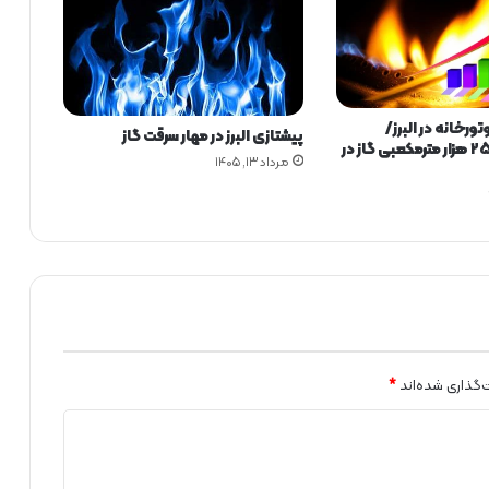
ن
ر
ژ
ی
و
زی ۸۵ موتورخانه در البرز/
ص
پیشتازی البرز در مهار سرقت گاز
صرفه‌جویی ۲۵۰ هزار مترمکعبی گاز در
ن
مرداد ۱۳, ۱۴۰۵
ا
ی
ع
و
ا
ب
س
ت
ه
:
‌گذاری شده‌اند
*
س
ر
م
ا