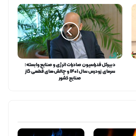
د
ب
ی
ر
ک
ل
ف
د
ر
ا
دبیرکل فدراسیون صادرات انرژی و صنایع وابسته:
س
سرمای زودرس سال ۱۴۰۱ و چالش‌های قطعی گاز
ی
صنایع کشور
و
ن
ص
ا
د
ر
ا
ت
ا