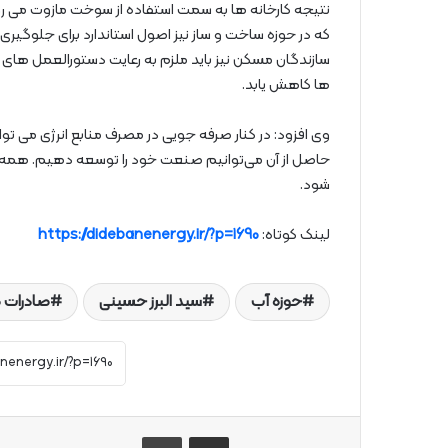
نتیجه کارخانه ها به سمت استفاده از سوخت مازوت می ر
که در حوزه ساخت و ساز نیز اصول استاندارد برای جلوگیری
سازندگان مسکن نیز باید ملزم به رعایت دستورالعمل های 
ها کاهش یابد.
وی افزود: در کنار صرفه جویی در مصرف منابع انرژی می توا
حاصل از آن می‌توانیم صنعت خود را توسعه دهیم. همه ا
شود.
لینک کوتاه:
https://didebanenergy.ir/?p=1690
حوزه آب
سید البرز حسینی
صادرات گ
از طریق ایمیل به اشتراک بگذارید
چاپ