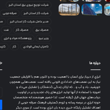
شرکت توزیع نیروی برق استان البرز
شرکت گاز استان البرز
صرفه‌جویی
مدیر عامل شرکت گاز استان البرز
مصر
مصرف برق
مصرف گاز
نفت
وزیر نیرو
پژوهشگاه مواد و انرژی
کامران ایمانی فولادی
گاز
گازرس
درباره ما
خب
انرژي‌ از دیرباز برای انسان با اهمیت بوده و اکنون هم با افزایش جمعیت
نیاز به این نعمت‌های خدادادی فزونی یافته است. نعمت‌هایی همچون
خورشید، باد و آب و... که ارکان زندگی گذشتگان را تشکیل می‌داد و
آد
امروزه با استفاده از آنها تولید انرژی‌های پاک تجدیدپذیر در اولویت
ای
دولت‌های جهان قرار گرفته است. لذا حضور هوشمندانه متخصصان
خو
حوزه انرژي در عرصه رسانه و لزوم گسترش فرهنگ صرفه جویی از
را
اهداف تشکیل پایگاه خبری دیده بان انرژی بوده است. از سوی دیگر