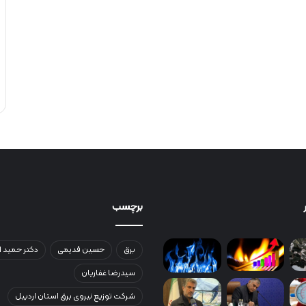
برچسب
برق
حسین قدیمی
دکتر حمید ا
سیدرضا غفاریان
شرکت توزیع نیروی برق استان اردبیل