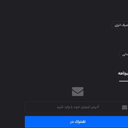
ف انرژی
انی
رنامه
رس
میل
د