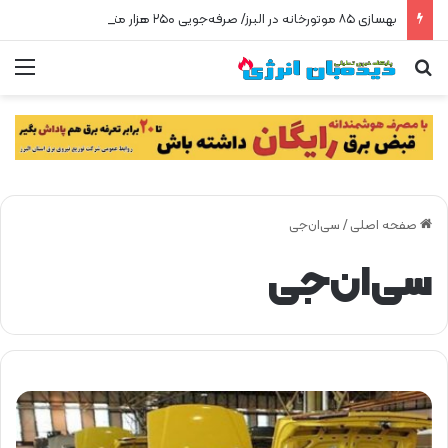
بهسازی ۸۵ موتورخانه در البرز/ صرفه‌جویی ۲۵۰ هزار مترمکعبی گاز در سه ماه
جستجو برای
من
صفحه اصلی
/
سی‌ان‌جی
سی‌ان‌جی