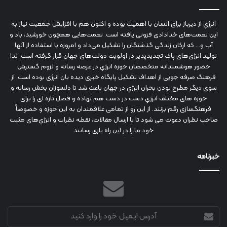
انرژي‌ از دیرباز برای انسان با اهمیت بوده و اکنون هم با افزایش جمعیت نیاز به
این نعمت‌های خدادادی فزونی یافته است. نعمت‌هایی همچون خورشید، باد و
آب و... که ارکان زندگی گذشتگان را تشکیل می‌داد و امروزه با استفاده از آنها
تولید انرژی‌های پاک تجدیدپذیر در اولویت دولت‌های جهان قرار گرفته است. لذا
حضور هوشمندانه متخصصان حوزه انرژي در عرصه رسانه و لزوم گسترش
فرهنگ صرفه جویی از اهداف تشکیل پایگاه خبری دیده بان انرژی بوده است. از
سوی دیگر مطرح بودن بحران انرژي در جهان باعث شد تا دلسوزان بخش رسانه و
حوزه های مختلف انرژي دست در دست هم نهاده و فصل تازه ای را برای
فرهنگسازی رقم بزنند. از این رو از تمامی علاقمندان به این حوزه و خصوصاً
صاحب نظران دعوت می شود تا با ارسال مقالات، نقطه نظرات و انرژي‌های مثبت
خود ما را در این راه یاری رسانند
خبرنامه
آدرس
ایمیل