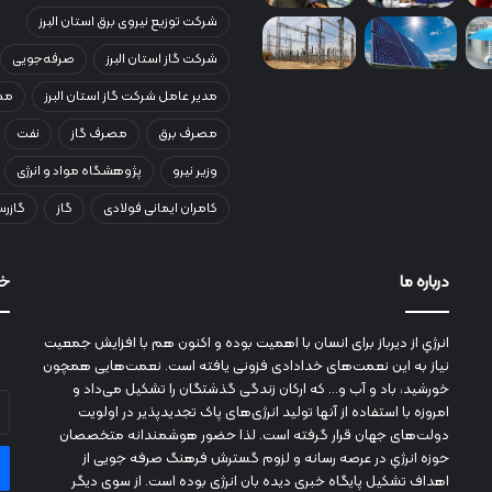
شرکت توزیع نیروی برق استان البرز
شرکت گاز استان البرز
صرفه‌جویی
مدیر عامل شرکت گاز استان البرز
مصر
مصرف برق
مصرف گاز
نفت
وزیر نیرو
پژوهشگاه مواد و انرژی
کامران ایمانی فولادی
گاز
گازرس
درباره ما
خب
انرژي‌ از دیرباز برای انسان با اهمیت بوده و اکنون هم با افزایش جمعیت
نیاز به این نعمت‌های خدادادی فزونی یافته است. نعمت‌هایی همچون
خورشید، باد و آب و... که ارکان زندگی گذشتگان را تشکیل می‌داد و
آد
امروزه با استفاده از آنها تولید انرژی‌های پاک تجدیدپذیر در اولویت
ای
دولت‌های جهان قرار گرفته است. لذا حضور هوشمندانه متخصصان
خو
حوزه انرژي در عرصه رسانه و لزوم گسترش فرهنگ صرفه جویی از
را
اهداف تشکیل پایگاه خبری دیده بان انرژی بوده است. از سوی دیگر