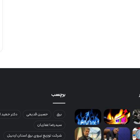
برچسب
برق
حسین قدیمی
دکتر حمید ا
سیدرضا غفاریان
شرکت توزیع نیروی برق استان اردبیل