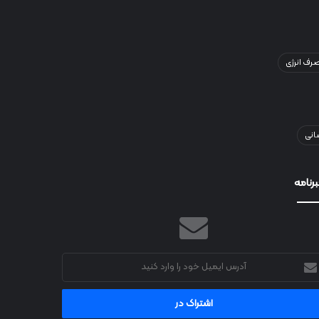
ف انرژی
انی
رنامه
رس
میل
د