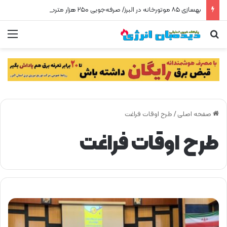
بهسازی ۸۵ موتورخانه در البرز/ صرفه‌جویی ۲۵۰ هزار مترمکعبی گاز در سه ماه
جستجو برای
من
صفحه اصلی
/
طرح اوقات فراغت
طرح اوقات فراغت