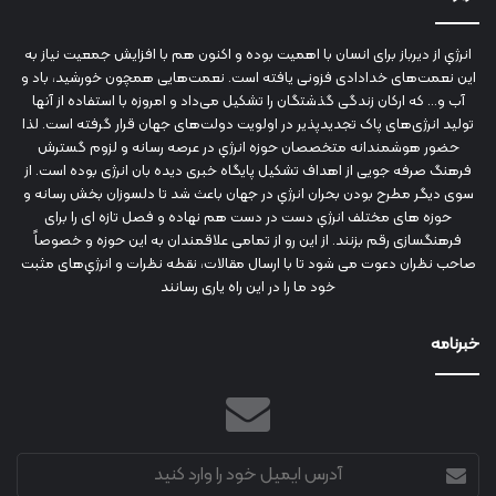
انرژي‌ از دیرباز برای انسان با اهمیت بوده و اکنون هم با افزایش جمعیت نیاز به
این نعمت‌های خدادادی فزونی یافته است. نعمت‌هایی همچون خورشید، باد و
آب و... که ارکان زندگی گذشتگان را تشکیل می‌داد و امروزه با استفاده از آنها
تولید انرژی‌های پاک تجدیدپذیر در اولویت دولت‌های جهان قرار گرفته است. لذا
حضور هوشمندانه متخصصان حوزه انرژي در عرصه رسانه و لزوم گسترش
فرهنگ صرفه جویی از اهداف تشکیل پایگاه خبری دیده بان انرژی بوده است. از
سوی دیگر مطرح بودن بحران انرژي در جهان باعث شد تا دلسوزان بخش رسانه و
حوزه های مختلف انرژي دست در دست هم نهاده و فصل تازه ای را برای
فرهنگسازی رقم بزنند. از این رو از تمامی علاقمندان به این حوزه و خصوصاً
صاحب نظران دعوت می شود تا با ارسال مقالات، نقطه نظرات و انرژي‌های مثبت
خود ما را در این راه یاری رسانند
خبرنامه
آدرس
ایمیل