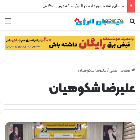
بهسازی ۸۵ موتورخانه در البرز/ صرفه‌جویی ۲۵۰ هزار مترمکعبی گاز در سه ماه
جستجو برای
من
صفحه اصلی
/
علیرضا شکوهیان
علیرضا شکوهیان