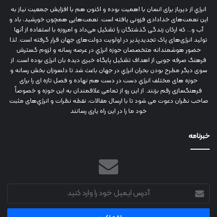
انرژي‌ از دیرباز برای انسان با اهمیت بوده و اکنون هم با افزایش جمعیت نیاز به
این نعمت‌های خدادادی فزونی یافته است. نعمت‌هایی همچون خورشید، باد و
آب و... که ارکان زندگی گذشتگان را تشکیل می‌داد و امروزه با استفاده از آنها
تولید انرژی‌های پاک تجدیدپذیر در اولویت دولت‌های جهان قرار گرفته است. لذا
حضور هوشمندانه متخصصان حوزه انرژي در عرصه رسانه و لزوم گسترش
فرهنگ صرفه جویی از اهداف تشکیل پایگاه خبری دیده بان انرژی بوده است. از
سوی دیگر مطرح بودن بحران انرژي در جهان باعث شد تا دلسوزان بخش رسانه و
حوزه های مختلف انرژي دست در دست هم نهاده و فصل تازه ای را برای
فرهنگسازی رقم بزنند. از این رو از تمامی علاقمندان به این حوزه و خصوصاً
صاحب نظران دعوت می شود تا با ارسال مقالات، نقطه نظرات و انرژي‌های مثبت
خود ما را در این راه یاری رسانند
خبرنامه
آدرس
ایمیل
خود