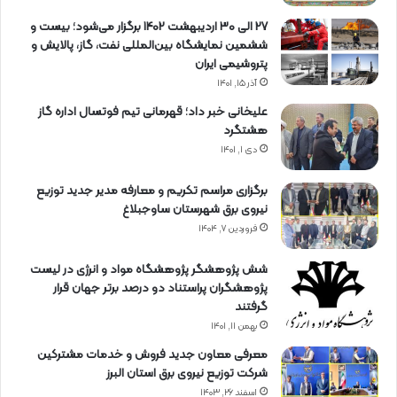
27 الی 30 اردیبهشت 1402 برگزار می‌شود؛ بیست و
ششمین نمایشگاه بین‌المللی نفت، گاز، پالایش و
پتروشیمی ایران
آذر ۱۵, ۱۴۰۱
علیخانی خبر داد؛ قهرمانی تیم فوتسال اداره گاز
هشتگرد
دی ۱, ۱۴۰۱
برگزاری مراسم تكریم و معارفه مدیر جدید توزیع
نیروی برق شهرستان ساوجبلاغ
فروردین ۷, ۱۴۰۴
شش پژوهشگر پژوهشگاه مواد و انرژی در لیست
پژوهشگران پراستناد دو درصد برتر جهان قرار
گرفتند
بهمن ۱۱, ۱۴۰۱
معرفی معاون جدید فروش و خدمات مشتركین
شركت توزیع نیروی برق استان البرز
اسفند ۲۶, ۱۴۰۳