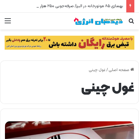
بهسازی ۸۵ موتورخانه در البرز/ صرفه‌جویی ۲۵۰ هزار مترمکعبی گاز در سه ماه
جستجو برای
من
صفحه اصلی
/
غول چینی
غول چینی