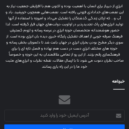
انرژي‌ از دیرباز برای انسان با اهمیت بوده و اکنون هم با افزایش جمعیت نیاز به
این نعمت‌های خدادادی فزونی یافته است. نعمت‌هایی همچون خورشید، باد و
آب و... که ارکان زندگی گذشتگان را تشکیل می‌داد و امروزه با استفاده از آنها
تولید انرژی‌های پاک تجدیدپذیر در اولویت دولت‌های جهان قرار گرفته است. لذا
حضور هوشمندانه متخصصان حوزه انرژي در عرصه رسانه و لزوم گسترش
فرهنگ صرفه جویی از اهداف تشکیل پایگاه خبری دیده بان انرژی بوده است. از
سوی دیگر مطرح بودن بحران انرژي در جهان باعث شد تا دلسوزان بخش رسانه و
حوزه های مختلف انرژي دست در دست هم نهاده و فصل تازه ای را برای
فرهنگسازی رقم بزنند. از این رو از تمامی علاقمندان به این حوزه و خصوصاً
صاحب نظران دعوت می شود تا با ارسال مقالات، نقطه نظرات و انرژي‌های مثبت
خود ما را در این راه یاری رسانند
خبرنامه
آدرس
ایمیل
خود