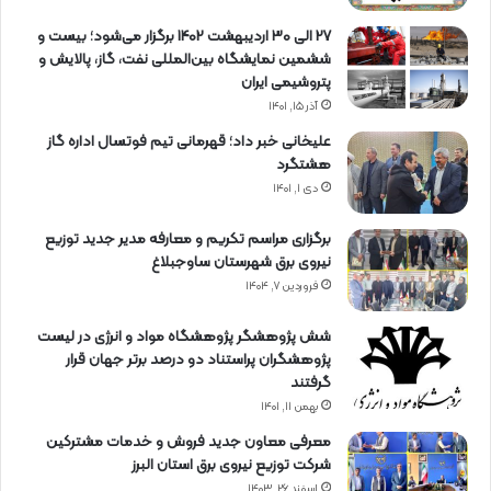
27 الی 30 اردیبهشت 1402 برگزار می‌شود؛ بیست و
ششمین نمایشگاه بین‌المللی نفت، گاز، پالایش و
پتروشیمی ایران
آذر ۱۵, ۱۴۰۱
علیخانی خبر داد؛ قهرمانی تیم فوتسال اداره گاز
هشتگرد
دی ۱, ۱۴۰۱
برگزاری مراسم تكریم و معارفه مدیر جدید توزیع
نیروی برق شهرستان ساوجبلاغ
فروردین ۷, ۱۴۰۴
شش پژوهشگر پژوهشگاه مواد و انرژی در لیست
پژوهشگران پراستناد دو درصد برتر جهان قرار
گرفتند
بهمن ۱۱, ۱۴۰۱
معرفی معاون جدید فروش و خدمات مشتركین
شركت توزیع نیروی برق استان البرز
اسفند ۲۶, ۱۴۰۳