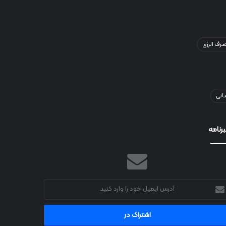
ف انرژی
انی
رنامه
رس
میل
د