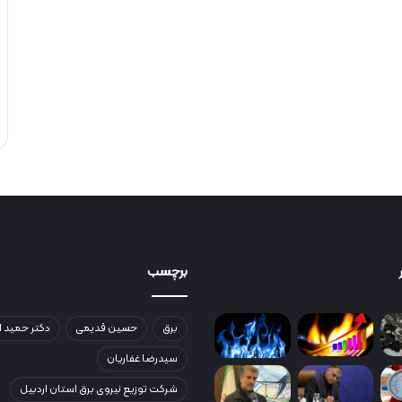
برچسب
برق
حسین قدیمی
دکتر حمید ا
سیدرضا غفاریان
شرکت توزیع نیروی برق استان اردبیل