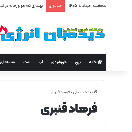
پنجشنبه, مرداد ۱۵ ۱۴۰۵
بهسازی ۸۵ موتورخانه در البرز/ صرفه‌جویی ۲۵۰ هزار مترمکعبی گاز در سه ماه
خبر فوری
خانه
برق
خورشیدی
آب
نفت
هسته ای
صفحه اصلی
/
فرهاد قنبری
فرهاد قنبری