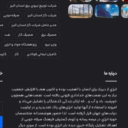
شرکت توزیع نیروی برق استان البرز
شرکت گاز استان البرز
صرفه‌جویی
مدیر عامل شرکت گاز استان البرز
مصر
مصرف برق
مصرف گاز
نفت
وزیر نیرو
پژوهشگاه مواد و انرژی
کامران ایمانی فولادی
گاز
گازرس
درباره ما
خب
انرژي‌ از دیرباز برای انسان با اهمیت بوده و اکنون هم با افزایش جمعیت
نیاز به این نعمت‌های خدادادی فزونی یافته است. نعمت‌هایی همچون
خورشید، باد و آب و... که ارکان زندگی گذشتگان را تشکیل می‌داد و
آد
امروزه با استفاده از آنها تولید انرژی‌های پاک تجدیدپذیر در اولویت
ای
دولت‌های جهان قرار گرفته است. لذا حضور هوشمندانه متخصصان
خو
حوزه انرژي در عرصه رسانه و لزوم گسترش فرهنگ صرفه جویی از
را
اهداف تشکیل پایگاه خبری دیده بان انرژی بوده است. از سوی دیگر