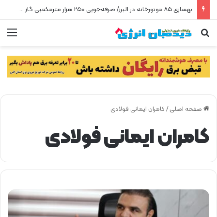
بهسازی ۸۵ موتورخانه در البرز/ صرفه‌جویی ۲۵۰ هزار مترمکعبی گاز در سه ماه
جستجو برای
من
صفحه اصلی
/
کامران ایمانی فولادی
کامران ایمانی فولادی