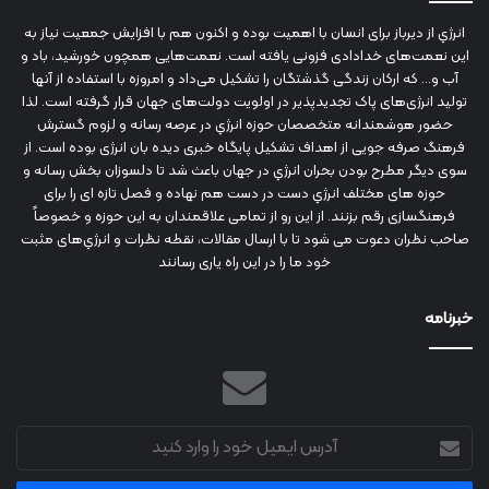
انرژي‌ از دیرباز برای انسان با اهمیت بوده و اکنون هم با افزایش جمعیت نیاز به
این نعمت‌های خدادادی فزونی یافته است. نعمت‌هایی همچون خورشید، باد و
آب و... که ارکان زندگی گذشتگان را تشکیل می‌داد و امروزه با استفاده از آنها
تولید انرژی‌های پاک تجدیدپذیر در اولویت دولت‌های جهان قرار گرفته است. لذا
حضور هوشمندانه متخصصان حوزه انرژي در عرصه رسانه و لزوم گسترش
فرهنگ صرفه جویی از اهداف تشکیل پایگاه خبری دیده بان انرژی بوده است. از
سوی دیگر مطرح بودن بحران انرژي در جهان باعث شد تا دلسوزان بخش رسانه و
حوزه های مختلف انرژي دست در دست هم نهاده و فصل تازه ای را برای
فرهنگسازی رقم بزنند. از این رو از تمامی علاقمندان به این حوزه و خصوصاً
صاحب نظران دعوت می شود تا با ارسال مقالات، نقطه نظرات و انرژي‌های مثبت
خود ما را در این راه یاری رسانند
خبرنامه
آدرس
ایمیل
خود