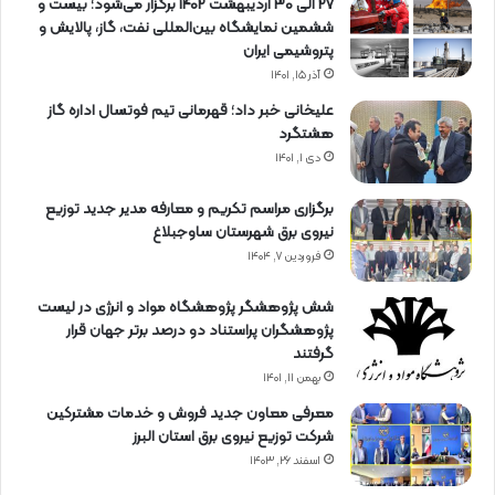
27 الی 30 اردیبهشت 1402 برگزار می‌شود؛ بیست و
ششمین نمایشگاه بین‌المللی نفت، گاز، پالایش و
پتروشیمی ایران
آذر ۱۵, ۱۴۰۱
علیخانی خبر داد؛ قهرمانی تیم فوتسال اداره گاز
هشتگرد
دی ۱, ۱۴۰۱
برگزاری مراسم تكریم و معارفه مدیر جدید توزیع
نیروی برق شهرستان ساوجبلاغ
فروردین ۷, ۱۴۰۴
شش پژوهشگر پژوهشگاه مواد و انرژی در لیست
پژوهشگران پراستناد دو درصد برتر جهان قرار
گرفتند
بهمن ۱۱, ۱۴۰۱
معرفی معاون جدید فروش و خدمات مشتركین
شركت توزیع نیروی برق استان البرز
اسفند ۲۶, ۱۴۰۳