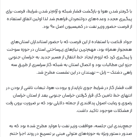
با گرمتر شدن هوا و بازگشت فشار شبکه و آرام‌تر شدن شرایط، فرصت برای
پیگیری مجدد وعده‌های دولتمردان فراهم شد لذا اولین اتفاق استفاده
از فرصت حضور وزیر نفت در کمیسیون اصل ۹۰ بود.
جواد قناعت با استفاده از این فرصت که با حضور استانداران استان‌های
همجوار همراه بود، مهم‌ترین نیازهای زیرساختی استان در حوزه سوخت
را پیگیری کرد که لزوم ایجاد خط انتقال از مسیر جدید به خراسان جنوبی
جزو این مطالبات بود و اتصال استان به شبکه گاز سراسری از طریق سه
راهی دشتک – زابل – نهبندان در این نشست مطرح شد.
افت فشار گاز در شرایط جوی ناپایدار و برودت هوا، تبعات ناشی از بودن در
انتهای خط تامین گاز، قرار گرفتن خراسان جنوبی بعد از استان خراسان
رضوی و رعایت اصول پدافندی از جمله دلایلی بود که بر ضرورت برون رفت
از مشکلات موجود تاکید داشت.
جمع‌بندی این جلسه، موافقت وزیر نفت با موارد مطرح شده بود که به
صدور دستور ویژه به حوزه‌های متولی مبنی بر تسریع در روند اجرا ختم