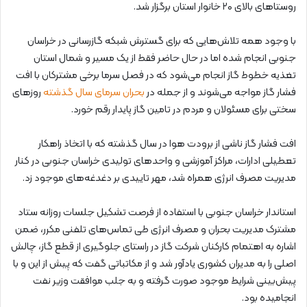
روستاهای بالای ۲۰ خانوار استان برگزار شد.
با وجود همه تلاش‌هایی که برای گسترش شبکه گازرسانی در خراسان
جنوبی انجام شده اما در حال حاضر فقط از یک مسیر و شمال استان
تغذیه خطوط گاز انجام می‌شود که در فصل سرما برخی مشترکان با افت
فشار گاز مواجه می‌شوند و از جمله در
بحران سرمای سال گذشته
روزهای
سختی برای مسئولان و مردم در تامین گاز پایدار رقم خورد.
افت فشار گاز ناشی از برودت هوا در سال گذشته که با اتخاذ راهکار
تعطیلی ادارات، مراکز آموزشی و واحدهای تولیدی خراسان جنوبی در کنار
مدیریت مصرف انرژی همراه شد، مهر تاییدی بر دغدغه‌های موجود زد.
استاندار خراسان جنوبی با استفاده از فرصت تشکیل جلسات روزانه ستاد
مشترک مدیریت بحران و مصرف انرژی طی تماس‌های تلفنی مکرر، ضمن
اشاره به اهتمام کارکنان شرکت گاز در راستای جلوگیری از قطع گاز، چالش
اصلی را به مدیران کشوری یادآور شد و از مکاتباتی گفت که پیش از این و با
پیش‌بینی شرایط موجود صورت گرفته و به جلب موافقت وزیر نفت
انجامیده بود.