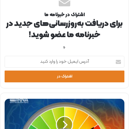
اشتراک در خبرنامه ما
برای دریافت به‌روزرسانی‌های جدید در
خبرنامه ما عضو شوید!
.و
آ
د
ر
س
ا
ی
م
ی
ا
ل
ف
خ
ز
و
ا
د
ی