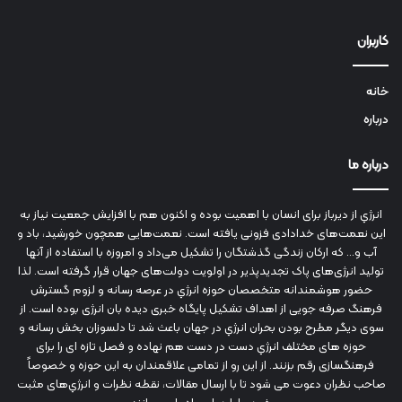
کاربران
خانه
درباره
درباره ما
انرژي‌ از دیرباز برای انسان با اهمیت بوده و اکنون هم با افزایش جمعیت نیاز به
این نعمت‌های خدادادی فزونی یافته است. نعمت‌هایی همچون خورشید، باد و
آب و... که ارکان زندگی گذشتگان را تشکیل می‌داد و امروزه با استفاده از آنها
تولید انرژی‌های پاک تجدیدپذیر در اولویت دولت‌های جهان قرار گرفته است. لذا
حضور هوشمندانه متخصصان حوزه انرژي در عرصه رسانه و لزوم گسترش
فرهنگ صرفه جویی از اهداف تشکیل پایگاه خبری دیده بان انرژی بوده است. از
سوی دیگر مطرح بودن بحران انرژي در جهان باعث شد تا دلسوزان بخش رسانه و
حوزه های مختلف انرژي دست در دست هم نهاده و فصل تازه ای را برای
فرهنگسازی رقم بزنند. از این رو از تمامی علاقمندان به این حوزه و خصوصاً
صاحب نظران دعوت می شود تا با ارسال مقالات، نقطه نظرات و انرژي‌های مثبت