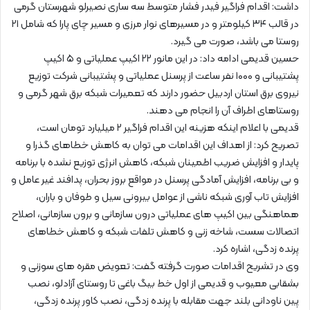
داشت: اقدام فراگیر فیدر فشار متوسط سه ساری نصیرلو شهرستان گرمی
در قالب ۳۴ کیلومتر و در مسیرهای نوار مرزی و مسیر چای پارا که شامل ۲۱
روستا می باشد، صورت می گیرد.
حسین قدیمی ادامه داد: در این مانور ۲۲ اکیپ عملیاتی و ۵ اکیپ
پشتیبانی و ۱۰۰۰ نفر ساعت از پرسنل عملیاتی و پشتیبانی شرکت توزیع
نیروی برق استان اردبیل حضور دارند که تعمیرات شبکه برق شهر گرمی و
روستاهای اطراف آن را انجام می دهند.
قدیمی با اعلام اینکه هزینه این اقدام فراگیر ۲ میلیارد تومان است،
تصریح کرد: از اهداف این اقدامات می توان به کاهش خطاهای گذرا و
پایدار و افزایش ضریب اطمینان شبکه، کاهش انرژی توزیع نشده با برنامه
و بی برنامه، افزایش آمادگی پرسنل در مواقع بروز بحران، پدافند غیر عامل و
افزایش تاب آوری شبکه ناشی از عوامل بیرونی سیل و طوفان و باران،
هماهنگی بین اکیپ های عملیاتی درون سازمانی و برون سازمانی، اصلاح
اتصالات سست، شاخه زنی و کاهش تلفات شبکه و کاهش خطاهای
پرنده زدگی، اشاره کرد.
وی در تشریح اقدامات صورت گرفته گفت: تعویض مقره های سوزنی و
بشقابی معیوب و قدیمی از اول خط بیگ باغی تا روستای آزادلو، نصب
پین ناودانی بلند جهت مقابله با پرنده زدگی، نصب کاور پرنده زدگی،