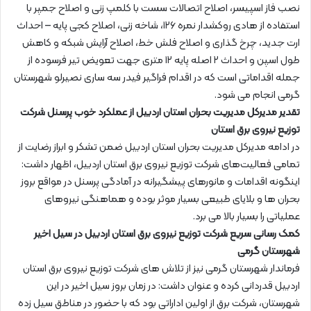
نصب فاز اسپیسر، اصلاح اتصالات سست با کلمپ زنی و اصلاح جمپر با
استفاده از هادی روکشدار نمره ۱۲۶، شاخه زنی، اصلاح کجی پایه – احداث
ارت جدید، چرخ گذاری و اصلاح فلش خط، اصلاح آرایش شبکه و کاهش
طول اسپن و احداث ۲ اصله پایه ۱۲ متری جهت تعویض تیر فرسوده از
جمله اقداماتی است که در اقدام فراگیر فیدر سه ساری نصیرلو شهرستان
گرمی انجام می شود.
تقدیر مدیرکل مدیریت بحران استان اردبیل از عملکرد خوب پرسنل شرکت
توزیع نیروی برق استان
در ادامه مدیرکل مدیریت بحران استان اردبیل ضمن تشکر و ابراز رضایت از
تمامی فعالیت‌های شرکت توزیع نیروی برق استان اردبیل، اظهار داشت:
اینگونه اقدامات و مانورهای پیشگیرانه در آمادگی پرسنل در مواقع بروز
بحران ها و بلایای طبیعی بسیار موثر بوده و هماهنگی نیروهای
عملیاتی را بسیار بالا می برد.
کمک رسانی سریع شرکت توزیع نیروی برق استان اردبیل در سیل اخیر
شهرستان گرمی
فرماندار شهرستان گرمی نیز از تلاش های شرکت توزیع نیروی برق استان
اردبیل قدردانی کرده و عنوان داشت: در زمان بروز سیل اخیر در این
شهرستان، شرکت برق از اولین اداراتی بود که با حضور در مناطق سیل زده