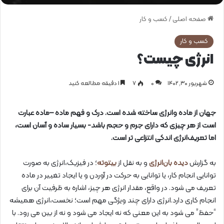
صفحه اصلی
/
کسب و کار
کسب و کار
انرژی چیست؟
شهریور ۳۰, ۱۴۰۲
0
۷
1 دقیقه مطالعه کنید
جهان از ماده وانرژی ساخته شده است. درک و فهم ماده –ماده عبارت
است از هر چیزی که دارای جرم و حجم باشد- بسیار ساده و آسان است،
اما تعریف‌انرژی اندکی انتزاعی تر است.
به گزارش
دیده بان‌انرژی
و به نقل از
بیتوته
؛ در فیزیک،انرژی به صورت
توانایی انجام کار، یا توانایی به حرکت در آوردن و یا ایجاد تغییر در ماده
تعریف می شود. در واقع، مقدار انرژی هر چیز، اشاره به ظرفیت آن برای
انجام کاری دارد.انرژی دارای چند ویژگی مهم است؛ نخست،انرژی همیشه
“حفظ” می شود به این معنی که نه ایجاد می شود و نه از بین می رود. با