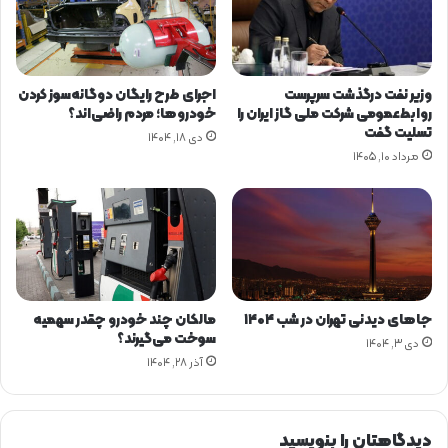
ی
د
ص
گ
ن
ا
ع
ن
وزیر نفت درگذشت سرپرست
اجرای طرح رایگان دوگانه‌سوز کردن
ت
ب
روابط‌عمومی شرکت ملی گاز ایران را
خودروها؛ مردم راضی‌اند؟
ن
ز
تسلیت گفت
دی ۱۸, ۱۴۰۴
ف
ر
مرداد ۱۰, ۱۴۰۵
ت
گ
ا
و
پ
ک
ب
ا
ز
جاهای دیدنی تهران در شب ۱۴۰۴
مالکان چند خودرو چقدر سهمیه
گ
سوخت می‌گیرند؟
دی ۳, ۱۴۰۴
ش
آذر ۲۸, ۱۴۰۴
ت
دیدگاهتان را بنویسید