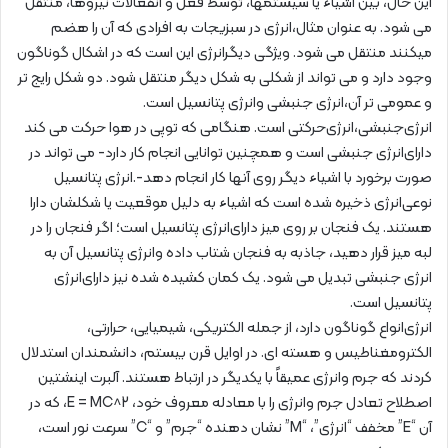
این حال، بین اشیاء یا سیستمها، توسط فعل و انفعالات نیروها، منتقل
می شود. به عنوان مثال،انرژی در سبزیجات به افرادی که آن را هضم
میکنند منتقل می شود. ویژگی دیگرانرژی این است که در اشکال گوناگون
وجود دارد و می تواند از شکلی به شکل دیگر منتقل شود. دو شکل رایج تر
و عمومی تر آن،انرژی جنبشی وانرژی پتانسیل است.
انرژی‌جنبشی،انرژی‌حرکتی است. هنگامی که توپی در هوا حرکت می کند
دارای‌انرژی جنبشی است و همچنین توانایی انجام کار دارد- می تواند در
صورت برخورد با اشیاء دیگر روی آنها کار انجام دهد-.انرژی پتانسیل
نوعی‌انرژی ذخیره شده است که اشیاء به دلیل موقعیت یا شکلشان دارا
هستند. یک فنجان بر روی میز دارای‌انرژی پتانسیل است؛ اگر فنجان را در
لبه میز قرار دهید، جاذبه به فنجان شتاب داده وانرژی پتانسیل آن به
انرژی جنبشی تبدیل می شود. یک کمان کشیده شده نیز دارای‌انرژی
پتانسیل است.
انرژی‌انواع گوناگون دارد، از جمله الکتریکی، شیمیایی، حرارتی،
الکترومغناطیس و هسته ای. در اوایل قرن بیستم، دانشمندان استدلال
کردند که جرم وانرژی عمیقاً با یکدیگر در ارتباط هستند. آلبرت اینشتین
اصطلاح تعادل جرم وانرژی را با معادله معروف خود، E = MC^2، که در
آن “E” مخفف “انرژی”، “M” نشان دهنده “جرم” و “C” سرعت نور است،