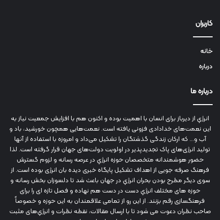
کاربران
خانه
درباره
درباره ما
انرژي‌ از دیرباز برای انسان با اهمیت بوده و اکنون هم با افزایش جمعیت نیاز به
این نعمت‌های خدادادی فزونی یافته است. نعمت‌هایی همچون خورشید، باد و
آب و... که ارکان زندگی گذشتگان را تشکیل می‌داد و امروزه با استفاده از آنها
تولید انرژی‌های پاک تجدیدپذیر در اولویت دولت‌های جهان قرار گرفته است. لذا
حضور هوشمندانه متخصصان حوزه انرژي در عرصه رسانه و لزوم گسترش
فرهنگ صرفه جویی از اهداف تشکیل پایگاه خبری دیده بان انرژی بوده است. از
سوی دیگر مطرح بودن بحران انرژي در جهان باعث شد تا دلسوزان بخش رسانه و
حوزه های مختلف انرژي دست در دست هم نهاده و فصل تازه ای را برای
فرهنگسازی رقم بزنند. از این رو از تمامی علاقمندان به این حوزه و خصوصاً
صاحب نظران دعوت می شود تا با ارسال مقالات، نقطه نظرات و انرژي‌های مثبت