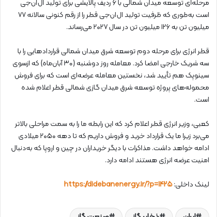
مرحله‌ای توسعه میدان شمالی با ۶ ردیف پالایشی برای تولید ال‌ان‌جی
است به‌طوری که ظرفیت تولید ال‌ان‌جی قطر را از رقم کنونی سالانه ۷۷
میلیون تن به ۱۲۶ میلیون تن در سال ۲۰۲۷ می‌رساند.
قطر انرژی برای مرحله دوم توسعه شرق میدان شمالی قراردادهایی را با
سه شریک خارجی امضا کرد. معامله روز دوشنبه (۳۰ آبان‌ماه) که ازسوی
سینوپک هم تأیید شد، نخستین معامله عرضه‌ای است که برای فروش
محموله‌های پروژه توسعه شرق میدان گازی شمالی قطر اعلام شده
است.
کعبی، وزیر انرژی قطر اعلام کرد که این رابطه ما را به سمت مراحلی بالاتر
می‌برد زیرا ما یک قرارداد خرید و فروش داریم که تا دهه ۲۰۵۰ میلادی
ادامه خواهد داشت. مذاکرات با دیگر خریداران در چین و اروپا که به‌دنبال
امنیت عرضه انرژی هستند ادامه دارد.
لینک داخلی:
https://didebanenergy.ir/?p=1425
ایران
ذخایر گاز
صنعت گاز