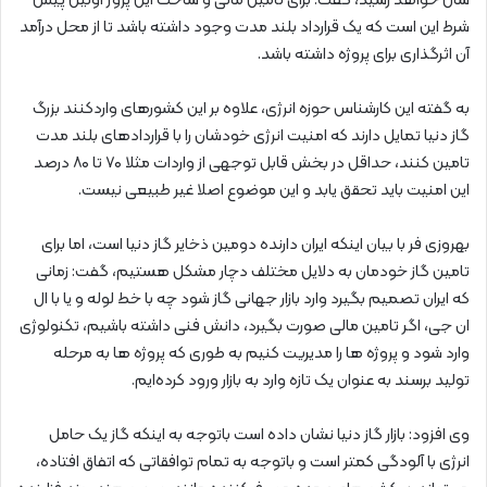
سال خواهد رسید، گفت: برای تامین مالی و ساخت این پروژ اولین پیش
شرط این است که یک قرارداد بلند مدت وجود داشته باشد تا از محل درآمد
آن اثرگذاری برای پروژه داشته باشد.
به گفته این کارشناس حوزه انرژی، علاوه بر این کشورهای واردکنند بزرگ
گاز دنیا تمایل دارند که امنیت انرژی خودشان را با قراردادهای بلند مدت
تامین کنند، حداقل در بخش قابل توجهی از واردات مثلا ۷۰ تا ۸۰ درصد
این امنیت باید تحقق یابد و این موضوع اصلا غیر طبیعی نیست.
بهروزی فر با بیان اینکه ایران دارنده دومین ذخایر گاز دنیا است، اما برای
تامین گاز خودمان به دلایل مختلف دچار مشکل هستیم، گفت: زمانی
که ایران تصمیم بگیرد وارد بازار جهانی گاز شود چه با خط لوله و یا با ال
ان جی، اگر تامین مالی صورت بگیرد، دانش فنی داشته باشیم، تکنولوژی
وارد شود و پروژه ها را مدیریت کنیم به طوری که پروژه ها به مرحله
تولید برسند به عنوان یک تازه وارد به بازار ورود کرده‌ایم.
وی افزود: بازار گاز دنیا نشان داده است باتوجه به اینکه گاز یک حامل
انرژی با آلودگی کمتر است و باتوجه به تمام توافقاتی که اتفاق افتاده،