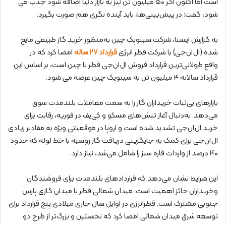
است اما اکنون اگر ۵۰ میلیون تن نیز به بازار دنیا اضافه شود جذب می
شود، گفت: در پیش‌بینی‌ها، باید آینده نگری هم صورت بگیرد.
به گزارش ایسنا، شرکت سینوپک چین به‌منظور خرید گاز طبیعی مایع
شده (ال‌ان‌جی) با شرکت قطر انرژی
قرارداد ۲۷ ساله
امضا کرد که در
واقع طولانی‌ترین قرارداد فروش ال‌ان‌جی قطر با چین است، بر اساس این
قرارداد سالانه ۴ میلیون تن به سینوپک چین عرضه می شود.
بازارهای بی‌ثبات خریداران گاز را به‌ سمت معاملات بلندمدت سوق
می‌دهد. به‌دنبال آغاز تنش‌های مسکو و کی‌یف در فوریه، رقابت برای
خرید ال‌ان‌جی تشدید شده است و اروپا در موقعیتی ویژه به مقادیر زیادی
ال‌ان‌جی برای کمک به جایگزینی دریافت گاز روسیه با خط لوله که حدود
۴۰ درصد از واردات قاره سبز را شامل می‌شد، نیاز دارد.
این شرایط نشان می‌دهد که قراردادهای بلندمدت برای فروشندگان
وخریداران حائز اهمیت است. میدان شمالی قطر با میدان گازی پارس
جنوبی مشترک است. قطرانرژی در اوایل سال جاری میلادی پنج قرارداد برای
توسعه شرق میدان شمالی امضا کرد که نخستین و بزرگ‌تر از طرح دو