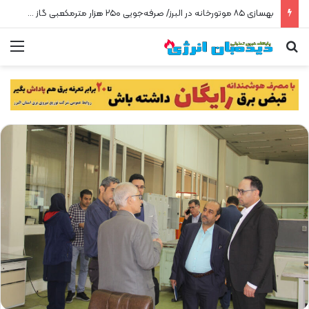
بهسازی ۸۵ موتورخانه در البرز/ صرفه‌جویی ۲۵۰ هزار مترمکعبی گاز در سه ماه
جستجو برای
من