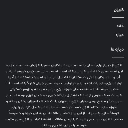
کاربران
خانه
درباره
درباره ما
انرژي‌ از دیرباز برای انسان با اهمیت بوده و اکنون هم با افزایش جمعیت نیاز به
این نعمت‌های خدادادی فزونی یافته است. نعمت‌هایی همچون خورشید، باد و
آب و... که ارکان زندگی گذشتگان را تشکیل می‌داد و امروزه با استفاده از آنها
تولید انرژی‌های پاک تجدیدپذیر در اولویت دولت‌های جهان قرار گرفته است. لذا
حضور هوشمندانه متخصصان حوزه انرژي در عرصه رسانه و لزوم گسترش
فرهنگ صرفه جویی از اهداف تشکیل پایگاه خبری دیده بان انرژی بوده است. از
سوی دیگر مطرح بودن بحران انرژي در جهان باعث شد تا دلسوزان بخش رسانه و
حوزه های مختلف انرژي دست در دست هم نهاده و فصل تازه ای را برای
فرهنگسازی رقم بزنند. از این رو از تمامی علاقمندان به این حوزه و خصوصاً
صاحب نظران دعوت می شود تا با ارسال مقالات، نقطه نظرات و انرژي‌های مثبت
خود ما را در این راه یاری رسانند