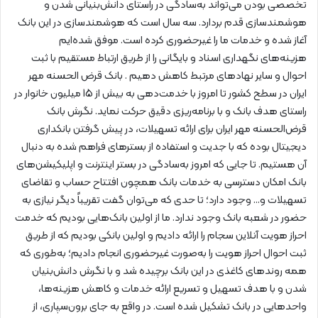
تخصصی بودن می‌تواند به‌سادگی در راستای دانش‌بنیانی شدن و
هوشمند‌سازی قدم بردارد. سه سال است که هوشمند‌سازی در این بانک
آغاز شده و خدمات ما را غیرحضوری کرده است. موفق شده‌ایم
هزینه‌های نگهداری اسناد و بایگانی را از طریق ارتباط مستقیم با ثبت
‌احوال و سایر نهاد‌های مرتبط کاهش دهیم . بانک قرض الحسنه مهر
ایران در سطح کشور تا امروز با خدمت‌دهی به بیش از 15 میلیون خانوار در
راستای هدف بانک و با برنامه‌ریزی دقیق حرکت نماید. نگرش بانک
قرض‌الحسنه مهر ایران برای ارائه تسهیلات، در پیش ‌گرفتن بانکداری
دیجیتال بوده که با جدیت و استفاده از بستر‌های فراهم شده به دنبال
آن هستیم. تا جایی که امروز به‌سادگی در بستر اینترنت و اپلیکیشن‌های
بانک امکان دسترسی به خدمات بانک همچون افتتاح حساب و تقاضای
تسهیلات و… وجود دارد؛ تا حدی‌ که می‌توان گفت تقریباً دیگر نیازی به
حضور در شعبه بانک وجود ندارد. ما از اولین بانک‌هایی بودیم که خدمت
احراز هویت آنلاین سجام را ارائه دادیم و اولین بانکی بودیم که از طریق
ثبت‌ احوال احراز هویت را به‌صورت غیرحضوری انجام دادیم؛ به‌طوری که
همه روند‌های کاغذی در این بانک برچیده شد و با نگرش دانش‌بنیان
شدن و با هدف تسهیل و تسریع ارائه خدمات و کاهش هزینه‌ها،
واحدهایی در بانک تشکیل شده است. در واقع به جای برون‌سپاری، از