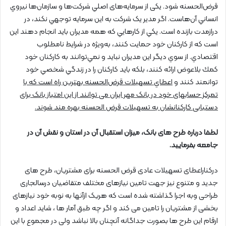
قرض‌الحسنه شود. یکی از سرمایه‌های اصلي شرکت‌ها و سازمان‌ها نيروي
انساني آن‌هاست. اگر مدير يک شرکت به اين سرمايه توجهي نكند، در
درازمدت بازنده است. يكي از كارهايي كه همه مديران بايد انجام دهند اين
است كه از كاركنان خود حمايت كنند، به‌ويژه در شرايط نامطلوب
اقتصادي. از سوي ديگر اين مديران نبايد و نمي‌توانند به كاركنان خود
كمك بلاعوض ارائه كنند، بلكه بايد كاركنان را در زندگي شخصي خود
توانمند كنند و
اعطاي تسهيلات قرض‌الحسنه بهترين راه است که با
تمرکز حسابهای خود در بانک مهر ایران می توانند از این امتیاز بانک برای
دستیابی کارکنانشان به تسهیلات قرض الحسنه بهره مند شوند.
لطفا درباره طرح های بانک، میزان استقبال آن در استان و نقش آن در
جامعه بفرمایید.
درکناراعطای تسهیلات عادی قرض الحسنه برای مشتریان، طرح های
جدید و متنوع نیز جهت تامین نیازهای مختلف متقاضیان درسالجاری
طراحی وبه اجرا گذاشته شده است که هریک ازآنها به نوبه خود نیازهای
بخشی از مشتریان را تامین می کند و اگر چه طبق آمار ها ، شاید اعداد و
ارقام این طرح ها بصورت جداگانه آنچنان بالا نباشد ولی در مجموع با این