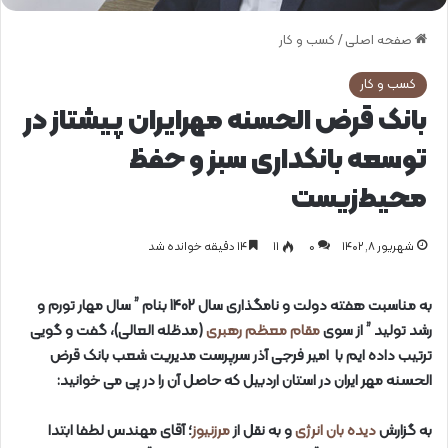
صفحه اصلی
/
کسب و کار
کسب و کار
بانک قرض الحسنه مهرایران پیشتاز در
توسعه بانکداری سبز و حفظ
محیط‌زیست
شهریور ۸, ۱۴۰۲
0
۱۱
۱۴ دقیقه خوانده شد
به مناسبت هفته دولت و نامگذاری سال 1402 بنام ” سال مهار تورم و
رشد تولید ” از سوی
مقام معظم رهبری
(مدظله العالی)، گفت و گویی
ترتیب داده ایم با امیر فرجی آذر سرپرست مدیریت شعب بانک قرض
الحسنه مهر ایران در استان اردبیل که حاصل آن را در پی می خوانید:
به گزارش
دیده بان انرژی
و به نقل از
مرزنیوز
؛ آقای مهندس لطفا ابتدا