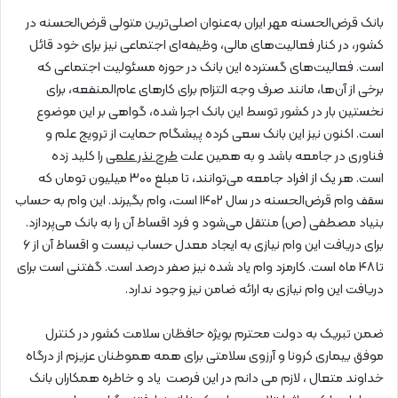
بانک قرض‌الحسنه مهر ایران به‌عنوان اصلی‌ترین متولی قرض‌الحسنه در
کشور، در کنار فعالیت‌های مالی، وظیفه‌ای اجتماعی نیز برای خود قائل
است. فعالیت‌های گسترده این بانک در حوزه مسئولیت اجتماعی که
برخی از آن‌ها، مانند صرف وجه التزام برای کارهای عام‌المنفعه، برای
نخستین بار در کشور توسط این بانک اجرا شده، گواهی بر این موضوع
است. اکنون نیز این بانک سعی کرده پیشگام حمایت از ترویج علم و
فناوری در جامعه باشد و به همین علت
طرح نذر علمی
را کلید زده
است. هر یک از افراد جامعه می‌توانند، تا مبلغ ۳۰۰ میلیون تومان که
سقف وام قرض‌الحسنه در سال ۱۴۰۲ است، وام بگیرند. این وام به حساب
بنیاد مصطفی (ص) منتقل می‌شود و فرد اقساط آن را به بانک می‌پردازد.
برای دریافت این وام نیازی به ایجاد معدل حساب نیست و اقساط آن از ۶
تا ۴۸ ماه است. کارمزد وام یاد شده نیز صفر درصد است. گفتنی است برای
دریافت این وام نیازی به ارائه ضامن نیز وجود ندارد.
ضمن تبریک به دولت محترم بویژه حافظان سلامت کشور در کنترل
موفق بیماری کرونا و آرزوی سلامتی برای همه هموطنان عزیزم از درگاه
خداوند متعال ، لازم می دانم در این فرصت یاد و خاطره همکاران بانک