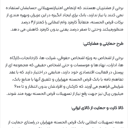
برخی از مشتریان هستند که ازتمامی امتیازتسهیلاتی حسابشان استفاده
نمی کنند یا نیاز ندارند، بانک برای ایجاد انگیزه در این عزیزان وبهره مندی از
برکات قرض الحسنه، متقابلاً کارمزد وام اعطایی را کمتز از4 درصد
منظورمیکند وحتی تا صفر درصد یعنی بدون کارمزد کاهش می دهد.
طرح حمایتی و مشارکتی:
برخی از اشخاص به ویژه اشخاص حقوقی، شرکت ها، کارخانجات،کارگاه
ها، ادارات، نهادها و موسسات و حتی اشخاص حقیقی که مجموعه ای از
پرسنل در فعالیت اقتصادی خود دارند، منابعی در اختیار دارند که با عقد
تفاهم نامه با بانک قرض الحسنه مهرایران و تلفیق آنها با منابع بانک،
شرایطی فراهم می آورند که کارکنان و افرادشان بدون انتظار و تا 600
میلیون ريال نیز جهت رفع نیاز از تسهیلات قرض الحسنه بهره مند شوند.
کالا کارت و حمایت از کالای ایرانی:
همه تسهیلات اعطایی بانک قرض الحسنه مهرایران در راستای حمایت از