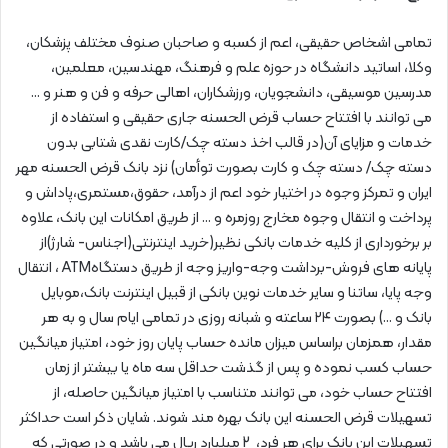
تمامی اشخاص حقیقی، اعم از کسبه و صاحبان صنوف مختلف پزشکان،
وکلا، اساتید دانشگاه در حوزه علم و فرهنگ، مهندسین، معلمین،
مدرسین موسیقی، دانشجویان، ورزشکاران، اهالی حرفه و فن و هنر و …
می توانند با افتتاح حساب قرض الحسنه جاری حقیقی و استفاده از
خدمات و مزایای آن(در قالب اخذ دسته چک/کارت نقدی شتابی بدون
دسته چک/ دسته چک و کارت بصورت توأمان) نزد بانک قرض الحسنه مهر
ایران و تمرکز وجوه در اختیار خود اعم از درآمد، حقوق،مستمری،پاداش و
پرداخت و انتقال وجوه مخارج روزمره و … از طریق امکانات این بانک، علاوه
بر برخورداری از کلیه خدمات بانکی نظیر(خرید اینترنتی(اجناس- شارژ)از
پایانه های فروش-برداشت وجه-واریز وجه از طریق دستگاهATM ، انتقال
وجه پایا، ساتنا و سایر خدمات نوین بانکی از قبیل اینترنت بانک،موبایل
بانک و …) بصورت ۲۴ ساعته و شبانه روزی در تمامی ایام سال و به هر
مقدار، همزمان براساس میزان مانده حساب پایان روز خود، امتیاز میانگین
حساب کسب نموده و پس از گذشت حداقل سه ماه یا بیشتر از زمان
افتتاح حساب خود، می توانند متناسب با امتیاز میانگین حاصله، از
تسهیلات قرض الحسنه این بانک بهره مند شوند. شایان ذکر است حداکثر
تسهیلات این بانک برای هر فرد، 2 میلیارد ریال می باشد و در صورتی که