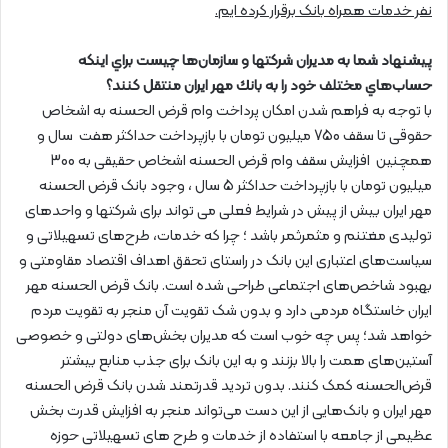
نفر خدمات همراه بانک برقرار کرده ایم.
پيشنهاد شما به مديران شرکتها و سازمان‌ها چيست براي اينكه
حساب‌هاي مختلف خود را به بانك مهر ايران منتقل كنند؟
با توجه به فراهم شدن امکان پرداخت وام قرض الحسنه به اشخاص
حقوقی تا سقف 750 میلیون تومان با بازپرداخت حداکثر هفت سال و
همچنین افزایش سقف وام قرض الحسنه اشخاص حقیقی به 300
میلیون تومان با بازپرداخت حداکثر 5 سال ، وجود بانک قرض الحسنه
مهر ایران بیش از پیش در شرایط فعلی می تواند برای شرکتها و واحدهای
تولیدی مغتنم و مثمرثمر باشد ؛ چرا که خدمات، طرح‌های تسهیلاتی و
سیاست‌های اعتباری این بانک در راستای تحقق اهداف اقتصاد مقاومتی و
بهبود شاخص‌های اجتماعی طراحی شده است. بانک قرض الحسنه مهر
ایران خاستگاه مردمی دارد و بدون شک تقویت آن منجر به تقویت مردم
خواهد شد؛ پس چه خوب است که مدیران بخش‌های دولتی و خصوصی
آستین‌های همت را بالا بزنند و به این بانک برای جذب منابع بیشتر
قرض‌الحسنه کمک کنند. بدون تردید قدرتمند شدن بانک قرض الحسنه
مهر ایران و بانک‌هایی از این دست می‌تواند منجر به افزایش قدرت بخش
عظیمی از جامعه با استفاده از خدمات و طرح های تسهیلاتی حوزه