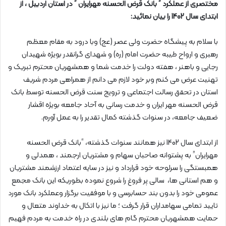
مختصری از عملکرد ” بانک قرض الحسنه مهرایران ” در استان اردبیل ، از
ابتدای سال 1402 را بیان نمائید:
با سلام به پیشگاه حضرت ولی عصر (عج) وبا درود به مقام معظم
رهبری و ارواح طیبه حضرت امام (ره) و شهدای گرانقدر بویژه شهیدان
رجایی و باهنر ، هفته دولت را خدمت شما و همشهریان محترم تبریک و
تهنیت عرض می کنم وبر خود لازم می دانم از همراهی مردم شریف
استان در تحقق رسالت اجتماعی و ترویج سنت قرض الحسنه توسط بانک
قرض الحسنه مهر ایران و خدمت رسانی به آحاد جامعه بویژه اقشار
ضعیف جامعه، در سنوات گذشته کمال تقدیر را به عمل آورم.
از ابتدای سال 1402 نیز همانند سنوات گذشته، “بانک قرض الحسنه
مهرایران” به پشتوانه صاحبان سهام و مشتریان ارجمند ، همدلی و
همبستگی را سرلوحه خود قرارداد و نیز در سایه اعتماد ارزشمند مشتریان
و هم استانی ها، سالی پر فروغ را شروع نموده بطوریکه این بانک مجمع
عمومی خود را بدون بند حسابرسی و با موفقیت برگزار وعملکرد بانک مورد
تایید تمامی سهامداران قرار گرفت ؛ ما نیز با اتکال به خداوند متعال و
حمایت همشهریان محترم گام های بلندی در راه خدمت به مردم فهیم