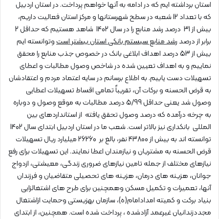
استان برداشته ایم که در ادامه به آنها خواهم پرداخت. در استان اردبیل
که با تعداد 12 شعبه در سطح شهرستانها و مرکز استان فعالیت داریم،
بیش از 31 درصد رشد منابع را در سال 1402 شاهد هستیم که حداقل 2
برابر از درصد
رشد منابع سیستم بانکی استان بیشتر است
وتوانسته ایم
بیش از 53 درصد اهداف ابلاغی بانک در خصوص جذب منابع را محقق
نماییم و به اهداف تعیین شده در شاخص وصول مطالبات و اعطای
تسهیلات دست یابیم. به اطلاع برسانم در سایه اعتماد مردم و اعتقادشان
به قرض الحسنه و برکات آن، تقریباً تمامی اقساط تسهیلات اعطایی
وصول شد یعنی حداقل 5/99 درصد مطالبات به موقع وصول و دوباره
به چرخه درآمده که درصد وصول تحقق یافته از استانداردهای بین
المللی بانکداری نیز بالاتر است. شعب ما در استان اردبیل ابتدای سال 1402
توانسته اند به بیش از 43800 نفر، بالغ بر 26260 میلیارد ريال تسهیلات
قرض الحسنه به مشتریان و نیازمندان اعطا نمایند. این تسهیلات برای رفع
نیازهای مختلف از جمله تامین نیازهای ضروری زندگی، معیشتی، ازدواج
جوانان، هزینه های درمان، هزینه های تحصیلی متقاضیان و فرزندان
آنها، تعمیرات و تکمیل مسکن وهمچنین برای طرح های اشتغالزایی
بنیاد برکت و کمیته امدادامام(ه)، سازمان بهزیستی وحمایت ازاشتغال
مجددزندانیان غیرعمد آزادشده ، پرداخت شده است. همچنین، از ابتدای