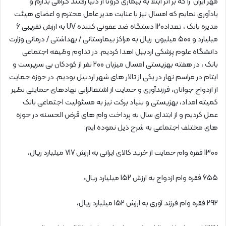
مهر ایران را که بر اثر ابتلا به بیماری کرونا از دنیا رفتند گرامی بدارم و
یادآوری نمایم که امسال نیز با عنایت مدیر عامل محترم و اعضای هیئت
مدیره بانک ، تعداد120 دستگاه ضد عفونی کننده UV به ارزش تقریبی 6
میلیارد و 500 میلیون ريال به مراکز بیمارستانی / بهداشتی / درمانی وزارت
دانشگاه علوم پزشکی اردبیل اهدا کردیم. در تداوم وظیفه اجتماعی
بانک ، در هفته بهزیستی امسال میزبان 200 نفر از کودکان بی سرپرست و
ایتام در مراسم نهار در یکی از تالار های شهر اردبیل بودیم. در حوزه حمایت
از ازدواج جوانان، فرزندآوری و حمایت از اشتغالزایی نهادهای حمایتی نظیر
کمیته امداد، بهزیستی و بنیاد برکت نیز به مسئولیت اجتماعی بانک
عمل کردیم و از ابتدای سال به پرداخت وام های قرض الحسنه در حوزه
های مختلف اجتماعی به شرح ذیل نموده ایم:
1300 فقره وام حمایت از خرید کالای ایرانی به ارزش 717 میلیارد ريال،
655 فقره وام ازدواج به ارزش 152 میلیارد ريال،
292 فقره وام فرزند آوری به ارزش 152 میلیارد ريال،