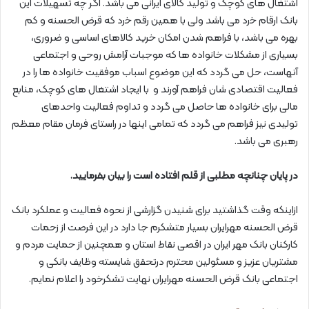
اشتغال های کوچک و تولید کالای ایرانی می باشد. اگر چه تسهیلات این
بانک ارقام ﺧرد می باشد ولی با همین رقم ﺧرد که قرض الحسنه و کم
بهره می باشد، با فراهم شدن امکان خرید کالاهای اساسی و ضروری،
بسیاری از مشکلات خانواده ها که موجبات آرامش روحی و اجتماعی
آنهاست، حل می گردد که این موضوع اسباب موفقیت خانواده ها را در
فعالیت اقتصادی شان فراهم آورند و با ایجاد اشتغال های کوچک، منابع
مالی برای خانواده ها حاصل می گردد و تداوم فعالیت واحدهای
تولیدی نیز فراهم می گردد که تمامی اینها در راستای فرمان مقام معظم
رهبری می باشد.
در پایان چنانچه مطلبی از قلم افتاده است را بیان بفرمایید.
ازاینکه وقت گذاشتید برای شنیدن گزارشی از نحوه فعالیت و عملکرد بانک
قرض الحسنه مهرایران بسیار متشکرم جا دارد در این فرصت از زحمات
کارکنان بانک مهر ایران در اقصی نقاط استان و همچنین از حمایت مردم و
مشتریان عزیز و مسئولین محترم درتحقق شایسته وظایف بانکی و
اجتماعی بانک قرض الحسنه مهرایران نهایت تشکرخود را اعلام نمایم.