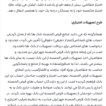
امتیاز متقاضی، بیش از سقف فردی یادشده باشد، ایشان می تواند مازاد
امتیاز مکتسبه خود را به بستگان درجه یک خود یا همسر، انتقال دهد.
طرح تسهیلات امتیازی:
همانگونه که می دانید منابع قرض الحسنه بانک ها که از محل گردش
حساب های اشخاص(اعم از حقیقی/ حقوقی) تأمین می گردد، محدود و
درخواست های اشخاص برای دریافت تسهیلات از بانک ها نامحدود
است.در این رابطه منابع بانک قرض الحسنه مهر ایران نیز محدود و
متقاضیان اخذ تسهیلات قرض الحسنه از این بانک نسبت به سایر بانک ها
بیشتر می باشند، لذا به منظوراستفاده بهینه از منابع و پاسخگویی
مناسب به متقاضیان بویژه افراد نیازمند و اقشارآسیب پذیر، اعطای
تسهیلات قرض الحسنه، بموجب امتیاز و اولویت صاحبان حساب نزد این
بانک فراهم گردیده است. از این رو دارندگان حساب های قرض الحسنه
(جاری یا پس انداز) می توانند با رعایت ضوابط و مقررات جاری بانک و به
انتخاب خودشان از تسهیلات قرض الحسنه این بانک بهره مند گردند. در
این راستا بانک قرض الحسنه مهر ایران مبادرت به تنظیم ضرایب امتیازی با
توجه به مدت انتظار هریک از مشتریان بمنظور اولویت بندی در اعطای