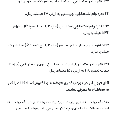
237 فقره وام اشتغالزایی کمیته امداد به ارزش 177 میلیارد ريال،
66 فقره وام اشتغالزایی بهزیستی به ارزش 63 میلیارد ريال،
497 فقره وام اشتغالزایی استانداری (جزء 2 بند ب تبصره 16) به ارزش
536 میلیارد ريال،
643 فقره وام بیماران خاص معسر (جزء 2 بند ج تبصره 16) به ارزش 106
میلیارد ريال،
139 فقره وام اشتغال بنیاد برکت و صندوق نوآوری و شکوفایی (جزء 4
بند ب تبصره 18 ) به ارزش 150 میلیارد ريال.
آقای فرجی آذر در حوزه بانکداری هوشمند و الکترونیک، امکانات بانک را
به مخاطبان ما معرفی نمایید.
بانک قرض‌الحسنه مهر ایران در حوزه پرداخت وام‌های خرد قرض‌الحسنه
نسبت به بانک‌های تجاری، چابک‌تر عمل می‌کند. به‌واسطه همین