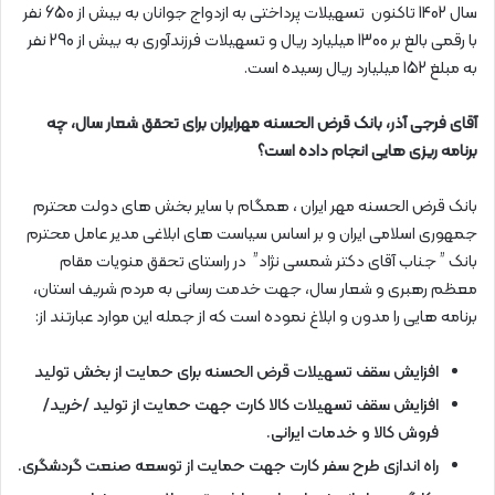
سال 1402 تاکنون تسهیلات پرداختی به ازدواج جوانان به بیش از 650 نفر
با رقمی بالغ بر 1300 میلیارد ريال و تسهیلات فرزندآوری به بیش از 290 نفر
به مبلغ 152 میلیارد ريال رسیده است.
آقای فرجی آذر، بانک قرض الحسنه مهرایران برای تحقق شعار سال، چه
برنامه ریزی هایی انجام داده است؟
بانک قرض الحسنه مهر ایران ، همگام با سایر بخش های دولت محترم
جمهوری اسلامی ایران و بر اساس سیاست های ابلاغی مدیر عامل محترم
بانک ” جناب آقای دکتر شمسی نژاد” در راستای تحقق منویات مقام
معظم رهبری و شعار سال، جهت خدمت رسانی به مردم شریف استان،
برنامه هایی را مدون و ابلاغ نموده است که از جمله این موارد عبارتند از:
افزایش سقف تسهیلات قرض الحسنه برای حمایت از بخش تولید
افزایش سقف تسهیلات کالا کارت جهت حمایت از تولید /خرید/
فروش کالا و خدمات ایرانی.
راه اندازی طرح سفر کارت جهت حمایت از توسعه صنعت گردشگری.