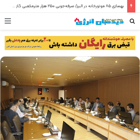
بهسازی ۸۵ موتورخانه در البرز/ صرفه‌جویی ۲۵۰ هزار مترمکعبی گاز در سه ماه
جستجو برای
من