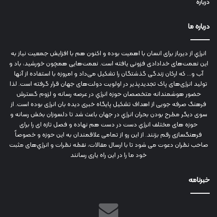
درباره
درباره ما
انرژي‌ از دیرباز برای انسان با اهمیت بوده و اکنون هم با افزایش جمعیت نیاز به
این نعمت‌های خدادادی فزونی یافته است. نعمت‌هایی همچون خورشید، باد و
آب و... که ارکان زندگی گذشتگان را تشکیل می‌داد و امروزه با استفاده از آنها
تولید انرژی‌های پاک تجدیدپذیر در اولویت دولت‌های جهان قرار گرفته است. لذا
حضور هوشمندانه متخصصان حوزه انرژي در عرصه رسانه و لزوم گسترش
فرهنگ صرفه جویی از اهداف تشکیل پایگاه خبری دیده بان انرژی بوده است. از
سوی دیگر مطرح بودن بحران انرژي در جهان باعث شد تا دلسوزان بخش رسانه و
حوزه های مختلف انرژي دست در دست هم نهاده و فصل تازه ای را برای
فرهنگسازی رقم بزنند. از این رو از تمامی علاقمندان به این حوزه و خصوصاً
صاحب نظران دعوت می شود تا با ارسال مقالات، نقطه نظرات و انرژي‌های مثبت
خود ما را در این راه یاری رسانند
خبرنامه