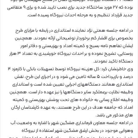
بوده که ۲۷ مورد ساختگاه جدید برای نصب تایید شده و برای ۹ متقاضی
جدید قرارداد تنظیم و به مرحله احداث نیروگاه رسیده است.
در ادامه جلسه همتی نژاد نماینده استانداری در رابطه با مزایای طرح
بخصوص برای اقشار کم برخوردار توضیحاتی ارائه نمودند. همچنین
ایشان تفاهم نامه بسیج و کمیته امداد و بهزیستی و دفاتر امور
روستایی، تشریح نموده و بر احداث نیروگاه خورشیدی به تعداد ۳ هزار
دستگاه تاکید نمودند.
وی خاطرنشان کرد: کل هزینه نیروگاه توسط تسهیلات بانکی با کارمزد ۴
درصد و بازپرداخت ۵ ساله تامین می شود و در اجرای این طرح، نقش
استانداری همانند دستگاههای اجرایی تعیین شده است و استانداری
وظیفه نظارت برعملکرد سایر دستگاهها را نیز عهده دار است. همچنین
وظیفه اطلاع رسانی به خانواده های تحت پوشش بهزیستی و کمیته
امداد که جامعه هدف در این طرح هستند، به عهده کارشناسان ارگان
های مذکور می باشد.
در ادامه جلسه معاون فرمانداری مشگین شهر با اشاره به وضعیت آب
وهوایی موجود در بخش ارشق مشگین شهر استفاده از نیروگاه