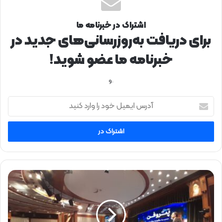
اشتراک در خبرنامه ما
برای دریافت به‌روزرسانی‌های جدید در
خبرنامه ما عضو شوید!
.و
آ
د
ر
س
ا
ی
م
ی
ح
ل
ض
خ
و
و
ر
د
م