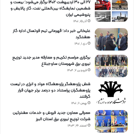
27 الی 30 اردیبهشت 1402 برگزار می‌شود؛ بیست و
ششمین نمایشگاه بین‌المللی نفت، گاز، پالایش و
پتروشیمی ایران
آذر ۱۵, ۱۴۰۱
علیخانی خبر داد؛ قهرمانی تیم فوتسال اداره گاز
هشتگرد
دی ۱, ۱۴۰۱
برگزاری مراسم تكریم و معارفه مدیر جدید توزیع
نیروی برق شهرستان ساوجبلاغ
فروردین ۷, ۱۴۰۴
شش پژوهشگر پژوهشگاه مواد و انرژی در لیست
پژوهشگران پراستناد دو درصد برتر جهان قرار
گرفتند
بهمن ۱۱, ۱۴۰۱
معرفی معاون جدید فروش و خدمات مشتركین
شركت توزیع نیروی برق استان البرز
اسفند ۲۶, ۱۴۰۳