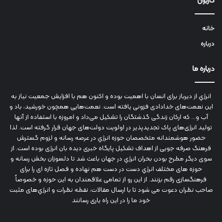
کاربران
خانه
درباره
درباره ما
انرژي‌ از دیرباز برای انسان با اهمیت بوده و اکنون هم با افزایش جمعیت نیاز به
این نعمت‌های خدادادی فزونی یافته است. نعمت‌هایی همچون خورشید، باد و
آب و... که ارکان زندگی گذشتگان را تشکیل می‌داد و امروزه با استفاده از آنها
تولید انرژی‌های پاک تجدیدپذیر در اولویت دولت‌های جهان قرار گرفته است. لذا
حضور هوشمندانه متخصصان حوزه انرژي در عرصه رسانه و لزوم گسترش
فرهنگ صرفه جویی از اهداف تشکیل پایگاه خبری دیده بان انرژی بوده است. از
سوی دیگر مطرح بودن بحران انرژي در جهان باعث شد تا دلسوزان بخش رسانه و
حوزه های مختلف انرژي دست در دست هم نهاده و فصل تازه ای را برای
فرهنگسازی رقم بزنند. از این رو از تمامی علاقمندان به این حوزه و خصوصاً
صاحب نظران دعوت می شود تا با ارسال مقالات، نقطه نظرات و انرژي‌های مثبت
خود ما را در این راه یاری رسانند