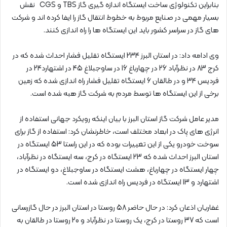
بنابراین تکنولوژی ساخت ایستگاه اندازه گیری گاز TBS و CGS نقش
بسیار مهمی در صنایع مربوط به خطوط انتقال گاز را ایفا کرده اند و شرکت
های گاز در سراسر کشور باید این ایستگاه ها را راه اندازی کنند.
وی ادامه داد: در استان البرز 234 ایستگاه تقلیل فشار احداث شده که در
کرج 83 در نظرآباد 26 در چهارباغ 16 در ساوجبلاغ 45 در اشتهارد24 در
فردیس 34 و در طالقان 6 ایستگاه تقلیل فشار راه اندازی شده که زمین
برخی از این ایستگاه ها توسط مردم به شرکت گاز هبه شده است.
مدیر عامل شرکت گاز استان البرز با بیان اینکه رویکرد جهانی استفاده از
انرژی های پاک در ابعاد مختلف است، خاطرنشان کرد: استفاده از گاز برای
سوخت خودرو یکی از این تغییرات بوده که در این راستا 53 ایستگاه در
استان البرز احداث شده که 23 ایستگاه در کرج، سه ایستگاه در نظرآباد،
چهار ایستگاه در چهارباغ، هشت ایستگاه در ساوجبلاغ، دو ایستگاه در
اشتهارد و 13 ایستگاه در فردیس راه اندازی شده است.
غفاریان اذعان کرد: در حال حاضر 58 روستا در استان البرز در حال گازرسانی
است که 37 روستا در کرج، یک روستا در نظرآباد و 20 روستا در طالقان به