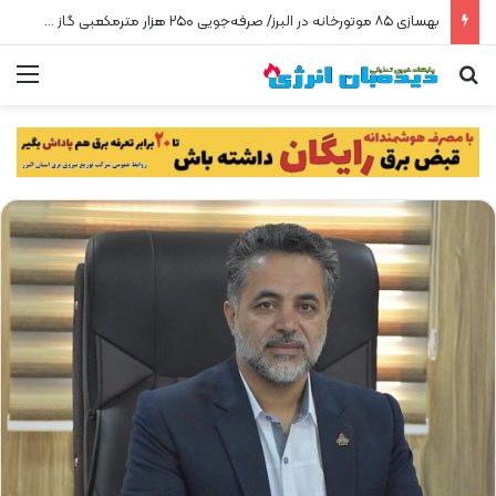
بهسازی ۸۵ موتورخانه در البرز/ صرفه‌جویی ۲۵۰ هزار مترمکعبی گاز در سه ماه
جستجو برای
من