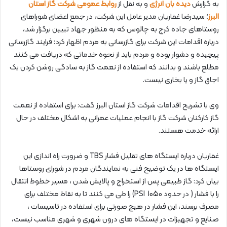
به گزارش
دیده بان انرژی
و به نقل از
روابط عمومی شرکت گاز استان
البرز
؛ سیدرضا غفاریان مدیر عامل این شرکت، در جمع اعضای شوراهای
روستاهای جاده کرج به چالوس که به منظور جهاد تبیین برگزار شد،
درباره اقدامات این شرکت برای گازرسانی به مردم اظهار کرد: فرایند گازرسانی
پیچیده و دشوار بوده و مردم باید از نحوه خدماتی که دریافت می کنند
مطلع باشند و بدانند که استفاده از نعمت گاز به سادگی روشن کردن یک
اجاق گاز و یا بخاری نیست.
وی با تشریح اقدامات شرکت گاز استان البرز گفت: برای استفاده از نعمت
گاز کارکنان شرکت گاز با انجام عملیات عمرانی به اشکال مختلف در حال
ارائه خدمت هستند.
غفاریان درباره ایستگاه های تقلیل فشار TBS و ضرورت راه اندازی این
ایستگاه ها در یک توضیح فنی به نمایندگان مردم در شورای روستاها
بیان کرد: گاز طبیعی پس از استخراج و پالایش شدن ، مسیر خطوط انتقال
را با فشار ( در حدود 1050 PSI) را طی می کنند تا به نقاط مختلف برای
مصرف برسند، این فشار در هیچ صورتی برای استفاده در تاسیسات ،
صنایع و تجهیزات در ایستگاه های درون شهری و شهری مناسب نیست،