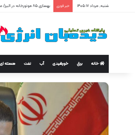
شنبه, مرداد ۱۷ ۱۴۰۵
بهسازی ۸۵ موتورخانه در البرز/ صرفه‌جویی ۲۵۰ هزار مترمکعبی گاز در سه ماه
خبر فوری
خانه
برق
خورشیدی
آب
نفت
هسته ای