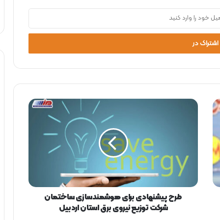
ط
ر
ح
پ
ی
ش
ن
ه
ا
د
طرح پیشنهادی برای هوشمندسازی ساختمان
ی
شرکت توزیع نیروی برق استان اردبیل
ب