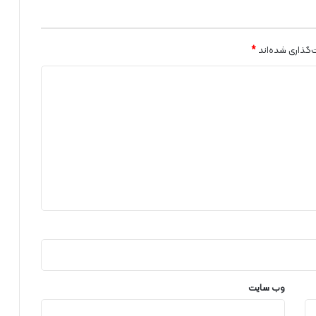
ر
ک
ت
ت
‌گذاری شده‌اند
*
و
ز
ی
ع
ن
ی
ر
و
ی
ب
ر
ق
ا
س
ت
ا
وب‌ سایت
ن