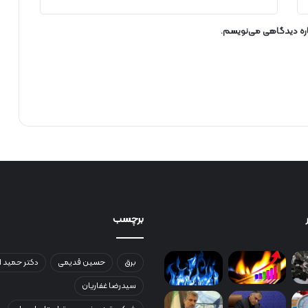
ا
ر
د
باره دیدگاهی می‌نویسم.
ب
ی
ل
برچسب
برق
حسین قدیمی
دکتر حمید ا
سیدرضا غفاریان