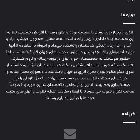
درباره ما
انرژي‌ از دیرباز برای انسان با اهمیت بوده و اکنون هم با افزایش جمعیت نیاز به
این نعمت‌های خدادادی فزونی یافته است. نعمت‌هایی همچون خورشید، باد و
آب و... که ارکان زندگی گذشتگان را تشکیل می‌داد و امروزه با استفاده از آنها
تولید انرژی‌های پاک تجدیدپذیر در اولویت دولت‌های جهان قرار گرفته است. لذا
حضور هوشمندانه متخصصان حوزه انرژي در عرصه رسانه و لزوم گسترش
فرهنگ صرفه جویی از اهداف تشکیل پایگاه خبری دیده بان انرژی بوده است. از
سوی دیگر مطرح بودن بحران انرژي در جهان باعث شد تا دلسوزان بخش رسانه و
حوزه های مختلف انرژي دست در دست هم نهاده و فصل تازه ای را برای
فرهنگسازی رقم بزنند. از این رو از تمامی علاقمندان به این حوزه و خصوصاً
صاحب نظران دعوت می شود تا با ارسال مقالات، نقطه نظرات و انرژي‌های مثبت
خود ما را در این راه یاری رسانند
خبرنامه