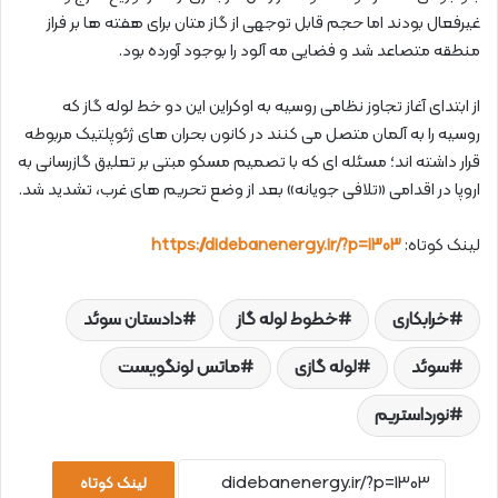
غیرفعال بودند اما حجم قابل توجهی از گاز متان برای هفته ها بر فراز
منطقه متصاعد شد و فضایی مه آلود را بوجود آورده بود.
از ابتدای آغاز تجاوز نظامی روسیه به اوکراین این دو خط لوله گاز که
روسیه را به آلمان متصل می کنند در کانون بحران های ژئوپلتیک مربوطه
قرار داشته اند؛ مسئله ای که با تصمیم مسکو مبتی بر تعلیق گازرسانی به
اروپا در اقدامی «تلافی جویانه» بعد از وضع تحریم های غرب، تشدید شد.
لینک کوتاه:
https://didebanenergy.ir/?p=1303
خرابکاری
خطوط لوله گاز
دادستان سوئد
سوئد
لوله گازی
ماتس لونگویست
نورداستریم
لینک کوتاه