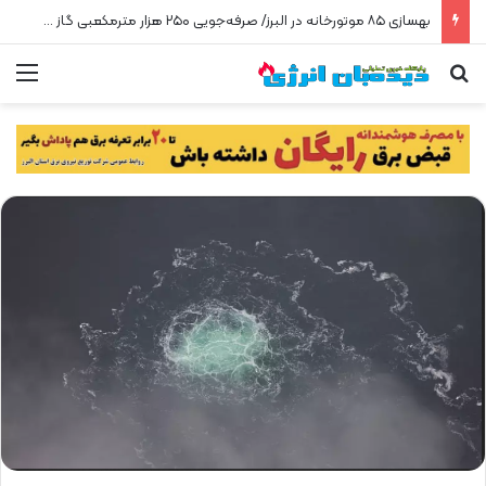
بهسازی ۸۵ موتورخانه در البرز/ صرفه‌جویی ۲۵۰ هزار مترمکعبی گاز در سه ماه
جستجو برای
من