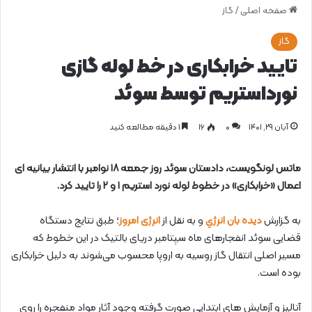
صفحه اصلی
/
گاز
گاز
تایید خرابکاری در خط لوله گازی
نورداستریم توسط سوئد
آبان ۲۹, ۱۴۰۱
0
۱۶
1 دقیقه مطالعه کنید
ماتس لونگویست، دادستان سوئد روز جمعه ۱۸ نوامبر با انتشار بیانیه ای
اعمال «خرابکاری» در خطوط لوله نورد استریم ۱ و ۲ را تایید کرد.
به گزارش
دیده بان انرژي
و به نقل از
انرژی امروز
؛ طبق نتایج دستگاه
قضایی سوئد انفجارهای ماه سپتامبر دریای بالتیک در این خطوط که
مسیر اصلی انتقال گاز روسیه به اروپا محسوب می‌شوند به دلیل خرابکاری
بوده است.
آنالیز و آزمایش های ابتدایی صورت گرفته وجود آثار مواد منفجره را روی