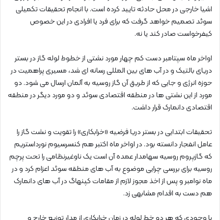
اشیا خارجی در محل حادثه تایید کرده است. با انجام تحقیقات تکمیلی
سوئد تصمیم خواهد گرفت که برای فرد یا افرادی در این خصوص
کیفرخواست صادر کند یا نه.
اواخر ماه سپتامبر دست کم چهار مورد نشتی از خطوط لوله گاز در بستر
دریای بالتیک و در آب های بین المللی رسانه ای شد، مسیری پراهمیت در
حوزه انرژی و جایی که از طریق آن گاز روسیه به آلمان ارسال می شود. دو
مورد از این نشتی ها در منطقه اقتصادی سوئد و دو مورد دیگر در منطقه
اقتصادی دانمارک قرار داشت.
تحقیقات ابتدایی در بستر دریا فرضیه «خرابکاری» را تقویت و نشت گاز را
عامل انفجار دانسته بود. در اواخر ماه اکتبر هم کنسرسیوم نورداستریم
که گازپروم روسیه سهامدار عمده آن است یک ناوغیرنظامی را تحت پرچم
روسیه برای بررسی چرایی موضوع به آب های منطقه سوئد اعزام کرد و در
ماه نوامبر و پس از اخذ مجوز لازم از مقامات کپنهاگ در آب های دانمارک
هم دست به اقدام مشابهی زد.
با وجودی که هر دو خط لوله در زمان خرابکاری از مدار توزیع خارج و