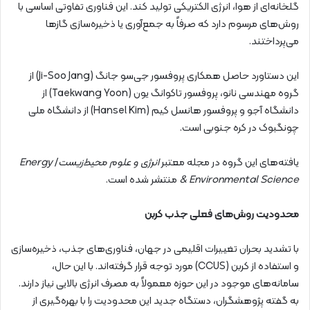
گلخانه‌ای از هوا، انرژی الکتریکی تولید کند. این فناوری تفاوتی اساسی با
روش‌های مرسوم دارد که صرفاً به جمع‌آوری یا ذخیره‌سازی گازها
می‌پرداختند.
این دستاورد حاصل همکاری پروفسور جی‌سو جانگ (Ji-Soo Jang) از
گروه مهندسی نانو، پروفسور تاکوانگ یون (Taekwang Yoon) از
دانشگاه آجو و پروفسور هانسل کیم (Hansel Kim) از دانشگاه ملی
چونگبوک در کره جنوبی است.
یافته‌های این گروه در مجله معتبر
انرژی و علوم محیط‌زیست
/
Energy
& Environmental Science
منتشر شده است.
محدودیت روش‌های فعلی جذب کربن
با تشدید بحران تغییرات اقلیمی در جهان، فناوری‌های جذب، ذخیره‌سازی
و استفاده از کربن (CCUS) مورد توجه قرار گرفته‌اند. با این حال،
سامانه‌های موجود در این حوزه معمولاً به مصرف انرژی بالایی نیاز دارند.
به گفته پژوهشگران، دستگاه جدید این محدودیت را با بهره‌گیری از