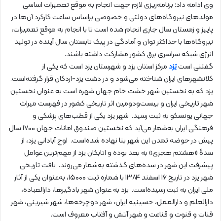
وی ادامه داد: برنامه‌ریزی لازم جهت انجام به موقع تعمیرات اساسی
مولدهای نیروگاه‌های دولتی و خصوصی براساس ساعت کارکرد آن‌ها در
پاییز و زمستان سال جاری انجام شده است تا با انجام به موقع تعمیرات،
نیروگاه‌ها با حداکثر توان و آمادگی در پیک تابستان سال آینده در تولید
انرژی شبکه سراسری برق کشور مشارکت داشته باشند.
گفتنی است
یَزد
مرکز استان یزد و شهرستان یزد است که یکی از
کلانشهرهای ایران شناخته می‌شود و در دشت یزد-اردکان قرار گرفته‌است.
یزد که به نخستین شهر خشت خام جهان شهره است به عنوان نخستین
شهر تاریخی ایران و بیست‌ودومین اثر تاریخی کشور در فهرست میراث
جهانی یونسکو به ثبت رسید. شهر یزد یکی از قطب‌های پزشکی و
فرهنگی ایران به‌شمار می‌آید که نخستین صندوق امانات جهان ۱۷۰۰ سال
پیش در حوضه تمدن این شهر بنا نهاده شده‌است. اوج آبادانی یزد، از
سدهٔ «هشتم هجری» به بعد بوده و اتابکان یزد از مهم‌ترین عوامل
پیشرفت این شهر در سده‌های گذشته به‌شمار می‌روند. بافت تاریخی
شهر یزد در تاریخ ۱۶ اسفند ۱۳۸۴ با شماره ثبت ۱۵۰۰۰، به‌عنوان یکی از آثار
ملی ایران به ثبت رسیده‌است. یزد به عنوان شهر بادگیرها، دارالعباده،
دارالعلم و دارالعمل، حسینیه ایران، شهر دوچرخه‌ها، شهر شیرینی، شهر
قنات و قنوت و قناعت و شهر آتش و آفتاب معروف است.