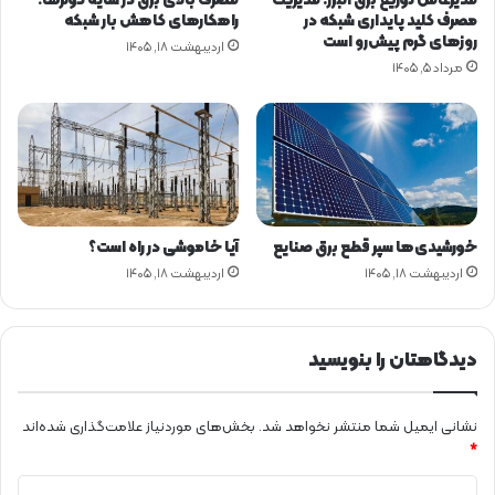
مدیرعامل توزیع برق البرز: مدیریت
مصرف بالای برق در سایه کولرها؛
ی
ر
مصرف کلید پایداری شبکه در
راهکارهای کاهش بار شبکه
ک
ا
روزهای گرم پیش‌رو است
اردیبهشت ۱۸, ۱۴۰۵
ش
ت
مرداد ۵, ۱۴۰۵
و
ژ
ر
ی
ك
م
و
ر
د
ن
خورشیدی‌ها سپر قطع برق صنایع
آیا خاموشی در راه است؟
ی
اردیبهشت ۱۸, ۱۴۰۵
اردیبهشت ۱۸, ۱۴۰۵
ا
ز
ن
ف
دیدگاهتان را بنویسید
ت
د
ر
نشانی ایمیل شما منتشر نخواهد شد.
بخش‌های موردنیاز علامت‌گذاری شده‌اند
آ
*
ی
د