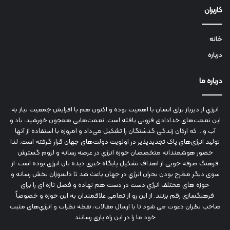
کاربران
خانه
درباره
درباره ما
انرژي‌ از دیرباز برای انسان با اهمیت بوده و اکنون هم با افزایش جمعیت نیاز به
این نعمت‌های خدادادی فزونی یافته است. نعمت‌هایی همچون خورشید، باد و
آب و... که ارکان زندگی گذشتگان را تشکیل می‌داد و امروزه با استفاده از آنها
تولید انرژی‌های پاک تجدیدپذیر در اولویت دولت‌های جهان قرار گرفته است. لذا
حضور هوشمندانه متخصصان حوزه انرژي در عرصه رسانه و لزوم گسترش
فرهنگ صرفه جویی از اهداف تشکیل پایگاه خبری دیده بان انرژی بوده است. از
سوی دیگر مطرح بودن بحران انرژي در جهان باعث شد تا دلسوزان بخش رسانه و
حوزه های مختلف انرژي دست در دست هم نهاده و فصل تازه ای را برای
فرهنگسازی رقم بزنند. از این رو از تمامی علاقمندان به این حوزه و خصوصاً
صاحب نظران دعوت می شود تا با ارسال مقالات، نقطه نظرات و انرژي‌های مثبت
خود ما را در این راه یاری رسانند