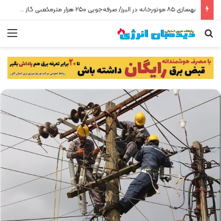
بهسازی ۸۵ موتورخانه در البرز/ صرفه‌جویی ۲۵۰ هزار مترمکعبی گاز در سه ماه
جستجو برای
من