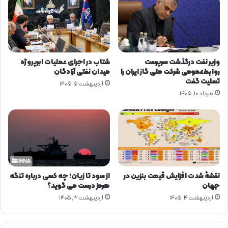
:
ف
م
ن
ص
ا
ر
و
ف
ر
گ
ی
وزیر نفت درگذشت سرپرست
شتاب در اجرای عملیات ابرپروژه
ا
:
روابط‌عمومی شرکت ملی گاز ایران را
میدان نفتی آزادگان
ز
ص
تسلیت گفت
اردیبهشت ۵, ۱۴۰۵
ا
ن
مرداد ۱۰, ۱۴۰۵
ز
ع
م
ت
ر
ن
ز
ف
۶
ت
۰
د
۰
ر
م
ا
نقشهٔ شدت افزایش قیمت بنزین در
از سود تا زیان؛ چه کسی درباره تنگه
ی
و
جهان
هرمز درست می گوید؟
ل
ج
اردیبهشت ۴, ۱۴۰۵
اردیبهشت ۳, ۱۴۰۵
ی
ت
و
ح
ن
ر