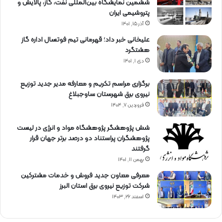
ششمین نمایشگاه بین‌المللی نفت، گاز، پالایش و
پتروشیمی ایران
آذر ۱۵, ۱۴۰۱
علیخانی خبر داد؛ قهرمانی تیم فوتسال اداره گاز
هشتگرد
دی ۱, ۱۴۰۱
برگزاری مراسم تكریم و معارفه مدیر جدید توزیع
نیروی برق شهرستان ساوجبلاغ
فروردین ۷, ۱۴۰۴
شش پژوهشگر پژوهشگاه مواد و انرژی در لیست
پژوهشگران پراستناد دو درصد برتر جهان قرار
گرفتند
بهمن ۱۱, ۱۴۰۱
معرفی معاون جدید فروش و خدمات مشتركین
شركت توزیع نیروی برق استان البرز
اسفند ۲۶, ۱۴۰۳