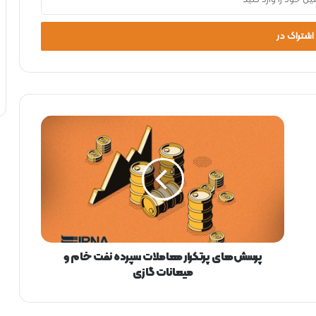
پ
ر
س
ش‌
ه
ا
ی
پ
ر
ت
پرسش‌های پرتکرار معاملات سپرده نفت‌ خام و
ک
میعانات گازی
ر
ا
ر