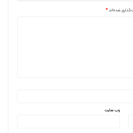
ع
ا
‌گذاری شده‌اند
*
ن
ا
ت
گ
ا
ز
ی
وب‌ سایت