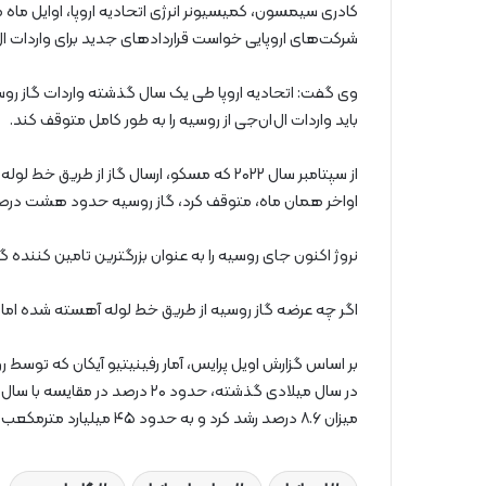
کادری سیمسون، کمیسیونر انرژی اتحادیه اروپا، اوایل م
شرکت‌های اروپایی خواست قراردادهای جدید برای واردات ال‌
وی گفت: اتحادیه اروپا طی یک سال گذشته واردات گاز روسی
باید واردات ال‌ان‌جی از روسیه را به طور کامل متوقف کند.
از سپتامبر سال ۲۰۲۲ که مسکو، ارسال گاز از طر
اواخر همان ماه، متوقف کرد، گاز روسیه حدود هشت درصد از 
نروژ اکنون جای روسیه را به عنوان بزرگترین تامین کننده گ
اگر چه عرضه گاز روسیه از طریق خط لوله آهسته شده اما ارو
بر اساس گزارش اویل پرایس، آمار رفینیتیو آیکان که توسط 
میزان ۸.۶ درصد رشد کرد و به حدود ۴۵ میلیارد مترمکعب رسید که بیش از نیمی از این میزان به اروپا رفت.