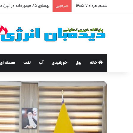
شنبه, مرداد ۱۷ ۱۴۰۵
بهسازی ۸۵ موتورخانه در البرز/ صرفه‌جویی ۲۵۰ هزار مترمکعبی گاز در سه ماه
خبر فوری
خانه
برق
خورشیدی
آب
نفت
هسته ای