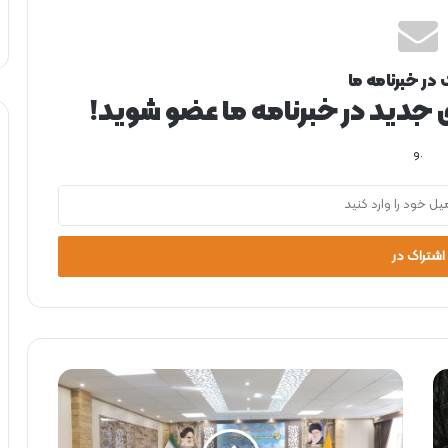
 در خبرنامه ما
ی جدید در خبرنامه ما عضو شوید!
.و
ب
ر
گ
ز