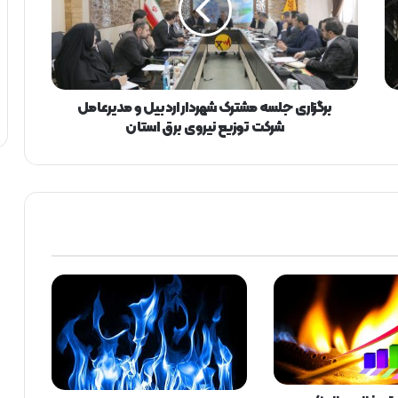
ا
ر
ی
ج
ل
س
برگزاری جلسه مشترک شهردار اردبیل و مدیرعامل
ه
شرکت توزیع نیروی برق استان
م
ش
ت
ر
ک
ش
ه
ر
د
ا
ر
ا
ر
د