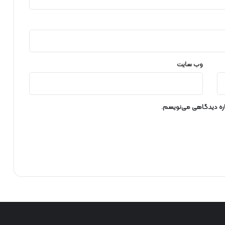
ن
ی
ر
و
ی
ب
ر
وب‌ سایت
ق
ا
س
ت
باره دیدگاهی می‌نویسم.
ا
ن