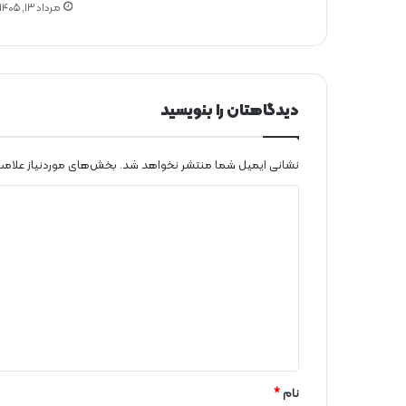
مرداد ۱۳, ۱۴۰۵
ی
ب
ر
ق
م
ی‌
دیدگاهتان را بنویسید
ش
و
د
نشانی ایمیل شما منتشر نخواهد شد.
بخش‌های موردنیاز علامت
؟
د
ی
د
گ
ا
ه
*
نام
*