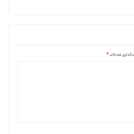
ه
ش
ب
ر
ق
‌گذاری شده‌اند
*