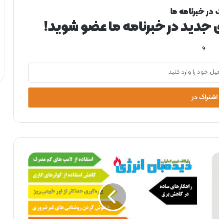
 در خبرنامه ما
ی جدید در خبرنامه ما عضو شوید!
.و
ا
ی
ن
ف
و
گ
ر