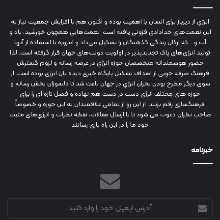
انرژي‌ از دیرباز برای انسان با اهمیت بوده و اکنون هم با افزایش جمعیت نیاز به
این نعمت‌های خدادادی فزونی یافته است. نعمت‌هایی همچون خورشید، باد و
آب و... که ارکان زندگی گذشتگان را تشکیل می‌داد و امروزه با استفاده از آنها
تولید انرژی‌های پاک تجدیدپذیر در اولویت دولت‌های جهان قرار گرفته است. لذا
حضور هوشمندانه متخصصان حوزه انرژي در عرصه رسانه و لزوم گسترش
فرهنگ صرفه جویی از اهداف تشکیل پایگاه خبری دیده بان انرژی بوده است. از
سوی دیگر مطرح بودن بحران انرژي در جهان باعث شد تا دلسوزان بخش رسانه و
حوزه های مختلف انرژي دست در دست هم نهاده و فصل تازه ای را برای
فرهنگسازی رقم بزنند. از این رو از تمامی علاقمندان به این حوزه و خصوصاً
صاحب نظران دعوت می شود تا با ارسال مقالات، نقطه نظرات و انرژي‌های مثبت
خود ما را در این راه یاری رسانند
خبرنامه
آدرس
ایمیل