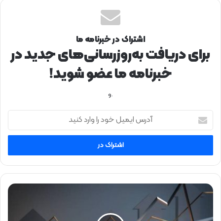
اشتراک در خبرنامه ما
برای دریافت به‌روزرسانی‌های جدید در
خبرنامه ما عضو شوید!
.و
آ
د
ر
س
ا
ی
م
ی
ط
ل
ل
خ
ا
و
ی