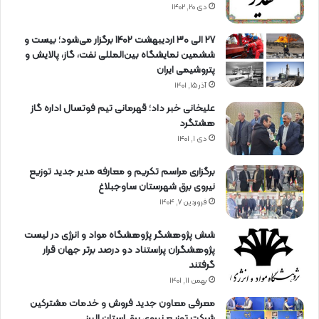
دی ۲۰, ۱۴۰۲
27 الی 30 اردیبهشت 1402 برگزار می‌شود؛ بیست و
ششمین نمایشگاه بین‌المللی نفت، گاز، پالایش و
پتروشیمی ایران
آذر ۱۵, ۱۴۰۱
علیخانی خبر داد؛ قهرمانی تیم فوتسال اداره گاز
هشتگرد
دی ۱, ۱۴۰۱
برگزاری مراسم تكریم و معارفه مدیر جدید توزیع
نیروی برق شهرستان ساوجبلاغ
فروردین ۷, ۱۴۰۴
شش پژوهشگر پژوهشگاه مواد و انرژی در لیست
پژوهشگران پراستناد دو درصد برتر جهان قرار
گرفتند
بهمن ۱۱, ۱۴۰۱
معرفی معاون جدید فروش و خدمات مشتركین
شركت توزیع نیروی برق استان البرز