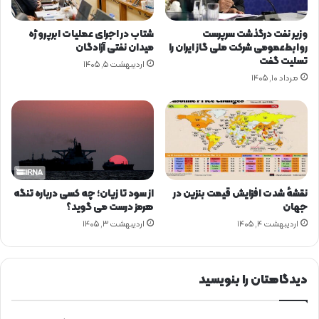
آ
ژ
وزیر نفت درگذشت سرپرست
شتاب در اجرای عملیات ابرپروژه
ا
روابط‌عمومی شرکت ملی گاز ایران را
میدان نفتی آزادگان
ن
تسلیت گفت
اردیبهشت ۵, ۱۴۰۵
س
مرداد ۱۰, ۱۴۰۵
ب
ی
ن‌
ا
ل
م
ل
ل
نقشهٔ شدت افزایش قیمت بنزین در
از سود تا زیان؛ چه کسی درباره تنگه
ی
جهان
هرمز درست می گوید؟
ا
اردیبهشت ۴, ۱۴۰۵
اردیبهشت ۳, ۱۴۰۵
ن
ر
ژ
دیدگاهتان را بنویسید
ی
د
ر