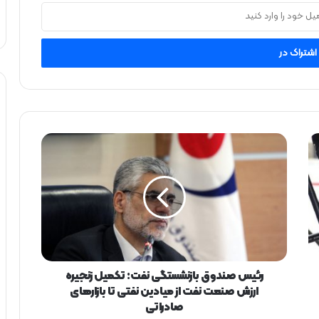
ر
ئ
ی
س
ص
ن
د
و
ق
ب
رئیس صندوق بازنشستگی نفت: تکمیل زنجیره
ا
ارزش صنعت نفت از میادین نفتی تا بازارهای
ز
صادراتی