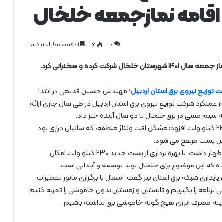
 اقامه نمازجمعه خلخال
0
۶
1 دقیقه مطالعه کنید
کت کرده و سخنرانی کرد.
ت توزیع نیروی برق استان اردبیل
؛ مهندس حسین قدیمی در ابتدا
 عملکرد شرکت توزیع نیروی برق استان اردبیل در طی سال جاری ارائه
ه سیم مسی در برق خلخال تا دو سال آینده خبر داد.
قدیمی همچنین در خصوص بهره برداری از پست جدید ۲۳۰ کیلو ولت افزود: مشکل افت ولتاژ منطقه، که سالیان درازی بود
ز این پست مرتفع می شود.
وی در ادامه در خصوص ظرفیت پست های برق در خلخال اظهار داشت: با بهره برداری از پست جدید ۲۳۰ کیلو ولت امکان
 که این موضوع برای خلخال نوید توسعه و آبادانی است.
یداری شبکه برق استان نیز گفت: امسال با برگزاری مانور تعمیرات
امه را بگیریم و تابستان و زمستان بدون خاموشی را تجربه کنیم
 بهینه مصرف انرژی هیچ گونه خاموشی برق نداشته باشیم.