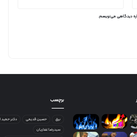
ی
ت
ا
باره دیدگاهی می‌نویسم.
ب
ا
ز
ا
ر
ه
ا
ی
ص
ا
د
ر
ا
برچسب
ت
ی
برق
حسین قدیمی
دکتر حمید ا
سیدرضا غفاریان