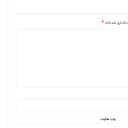
ر
ز
ش
ص
‌گذاری شده‌اند
*
ن
ع
ت
ن
ف
ت
ا
ز
م
ی
ا
د
ی
ن
ن
ف
وب‌ سایت
ت