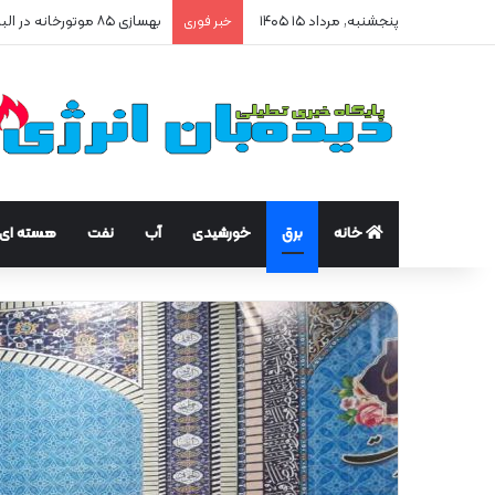
پنجشنبه, مرداد ۱۵ ۱۴۰۵
بهسازی ۸۵ موتورخانه در البرز/ صرفه‌جویی ۲۵۰ هزار مترمکعبی گاز در سه ماه
خبر فوری
خانه
برق
خورشیدی
آب
نفت
هسته ای