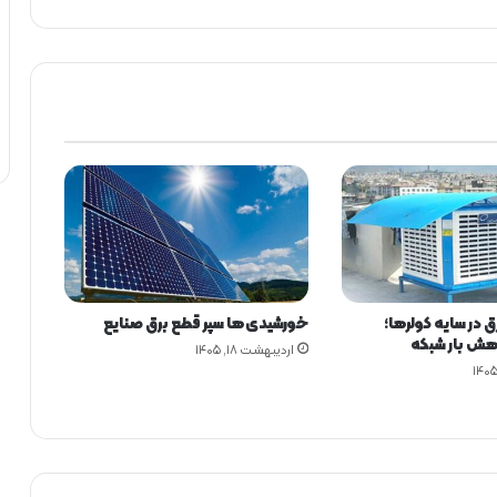
ن
ش
س
ت
گ
ی
ن
ف
ت
:
ت
ک
م
ی
 در سایه کولرها؛
خورشیدی‌ها سپر قطع برق صنایع
ل
هش بار شبکه
ز
اردیبهشت ۱۸, ۱۴۰۵
ن
ج
ی
ر
ه
ا