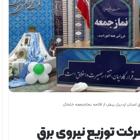
ق استان اردبیل پیش از اقامه نمازجمعه خلخال
کت توزیع نیروی برق