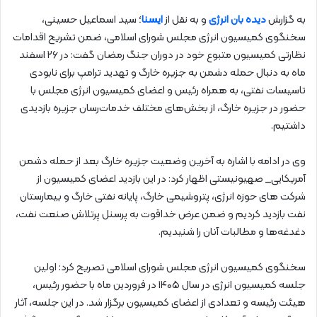
به گزارش
دیده بان انرژی
و به نقل از
ایسنا
؛ سید اسماعیل حسینی،
سخنگوی کمیسیون انرژی مجلس شورای اسلامی، ضمن تشریح اقدامات
نظارتی کمیسیون متبوع خود در دوران جنگ رمضان گفت: در ۲۶ اسفند
ماه به دنبال حمله دشمن به جزیره خارگ و تهدید ترامپ برای نابودی
تاسیسات نفتی، به همراه رئیس و اعضای کمیسیون انرژی مجلس با
حضور در جزیره خارگ، از بخش‌های مختلف خدمات‌رسان جزیره بازدیدی
داشتیم.
وی در ادامه با اشاره به آخرین وضعیت جزیره خارگ بعد از حمله دشمن
آمریکایی_ صهیونیستی اظهار کرد: در این بازدید اعضای کمیسیون از
شرکت های حوزه انرژی، پتروشیمی خارگ، پایانه نفتی خارگ و بیمارستان
نفت بازدید کردیم و ضمن عرض خداقوت به پرسنل پرتلاش صنعت نفت،
دغدغه‌ها و مطالبات آنان را شنیدیم.
سخنگوی کمیسیون انرژی مجلس شورای اسلامی تصریح کرد: اولین
جلسه کمیسیون انرژی در سال ۱۴۰۵ در فروردین ماه با حضور رئیس،
هیئت رئیسه و تعدادی از اعضای کمیسیون برگزار شد. در این جلسه، آثار