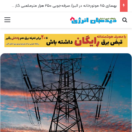
بهسازی ۸۵ موتورخانه در البرز/ صرفه‌جویی ۲۵۰ هزار مترمکعبی گاز در سه ماه
جستجو برای
من