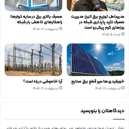
ا
ب
ه
ا
ی
ر
مدیرعامل توزیع برق البرز: مدیریت
مصرف بالای برق در سایه کولرها؛
ج
ه
مصرف کلید پایداری شبکه در
راهکارهای کاهش بار شبکه
د
ت
روزهای گرم پیش‌رو است
اردیبهشت ۱۸, ۱۴۰۵
ی
ن
مرداد ۵, ۱۴۰۵
د
گ
ه
ه
ر
م
ز
د
ر
خورشیدی‌ها سپر قطع برق صنایع
آیا خاموشی در راه است؟
س
اردیبهشت ۱۸, ۱۴۰۵
اردیبهشت ۱۸, ۱۴۰۵
ت
م
ی
گ
دیدگاهتان را بنویسید
و
ی
د
نشانی ایمیل شما منتشر نخواهد شد.
بخش‌های موردنیاز علامت‌گذاری شده‌اند