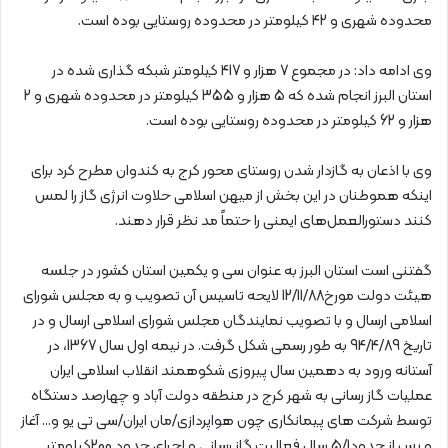
محدوده شهری و 42 کیلومتر در محدوده روستایی بوده است.
وی ادامه داد: در مجموع 7 هزار و 417 کیلومتر شبکه گذاری شده در
استان البرز انجام شده که 5 هزار و 355 کیلومتر در محدوده شهری و 2
هزار و 62 کیلومتر در محدوده روستایی بوده است.
وی با اذعان به گازدار شدن روستای محور کرج به کندوان مطرح کرد برای
اینکه هموطنان در این بخش از میهن اسلامی حلاوت انرژی گاز را لمس
کنند دستورالعمل‌های ایمنی را حتماً مد نظر قرار دهند.
گفتنی است استان البرز به عنوان سی و یکمین استان کشور در جلسه
هیئت دولت مورخ12/11/88 لایحه تاسیس آن تصویب و به مجلس شورای
اسلامی ارسال و با تصویب نمایندگان مجلس شورای اسلامی ارسال و در
تاریخ 94/4/89 به طور رسمی شکل گرفت. در نیمه اول سال 1367، در
آستانه ورود به دهمین سال پیروزی شکوهمند انقلاب اسلامی ایران
عملیات گاز رسانی به شهر کرج در منطقه دولت آباد و چهارصد دستگاه
توسط شرکت های پیمانکاری چون هواپردازی/مان ایران/سی تی یو و… آغاز
و پس از حدود5/1 سال فعالیت گاز رسانی و اجرای حدود 200کیلومتر