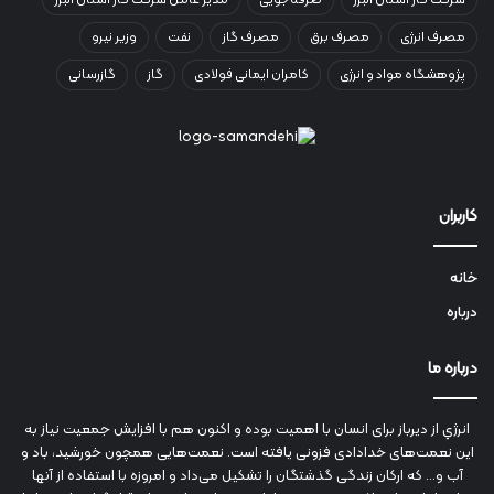
شرکت گاز استان البرز
صرفه‌جویی
مدیر عامل شرکت گاز استان البرز
مصرف انرژی
مصرف برق
مصرف گاز
نفت
وزیر نیرو
پژوهشگاه مواد و انرژی
کامران ایمانی فولادی
گاز
گازرسانی
کاربران
خانه
درباره
درباره ما
انرژي‌ از دیرباز برای انسان با اهمیت بوده و اکنون هم با افزایش جمعیت نیاز به
این نعمت‌های خدادادی فزونی یافته است. نعمت‌هایی همچون خورشید، باد و
آب و... که ارکان زندگی گذشتگان را تشکیل می‌داد و امروزه با استفاده از آنها