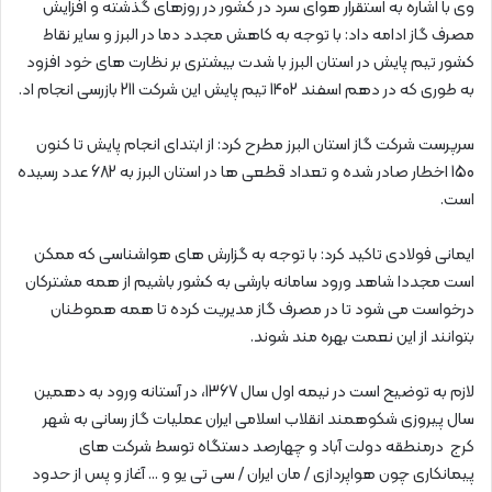
وی با اشاره به استقرار هوای سرد در کشور در روزهای گذشته و افزایش
مصرف گاز ادامه داد: با توجه به کاهش مجدد دما در البرز و سایر نقاط
کشور تیم پایش در استان البرز با شدت بیشتری بر نظارت های خود افزود
به طوری که در دهم اسفند 1402 تیم پایش این شرکت 211 بازرسی انجام اد.
سرپرست شرکت گاز استان البرز مطرح کرد: از ابتدای انجام پایش تا کنون
150 اخطار صادر شده و تعداد قطعی ها در استان البرز به 682 عدد رسیده
است.
ایمانی فولادی تاکید کرد: با توجه به گزارش های هواشناسی که ممکن
است مجددا شاهد ورود سامانه بارشی به کشور باشیم از همه مشترکان
درخواست می شود تا در مصرف گاز مدیریت کرده تا همه هموطنان
بتوانند از این نعمت بهره مند شوند.
لازم به توضیح است در نیمه اول سال 1367، در آستانه ورود به دهمین
سال پیروزی شکوهمند انقلاب اسلامی ایران عملیات گاز رسانی به شهر
کرج درمنطقه دولت آباد و چهارصد دستگاه توسط شرکت های
پیمانکاری چون هواپردازی / مان ایران / سی تی یو و … آغاز و پس از حدود