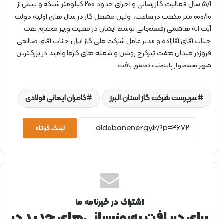
5/1 سال فعالیت گاز رسانی و اجرای حدود 200 کیلومتر شبکه و بیش از
000/10 متر مکعب در ساعت، اولین مشعل گاز در سال های اولیه دولت
آیت اله هاشمی رفسنجانی توسط ایشان در معیت وزیر محترم نفت
جناب آقای آقازاده و مدیر عامل شرکت ملی گاز ایران جناب آقای صالحی
فروزدر میدان هفت تیرکرج روشن و شعله های گرما وامید در بزرگترین
شهر همجوار پایتخت تحقق یافت.
سرپرست شرکت گاز استان البرز
کامران ایمانی فولادی
لینک کوتاه
اشتراک در خبرنامه ما
برای دریافت به‌روزرسانی‌های جدید در